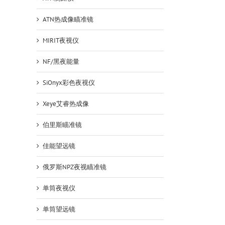
ATN热成像瞄准镜
MIRIT夜视仪
NF/黑夜能量
SiOnyx彩色夜视仪
Xeye艾睿热成像
伯里斯瞄准镜
佳能望远镜
俄罗斯NPZ夜视瞄准镜
单筒夜视仪
单筒望远镜