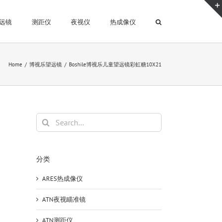
远镜
测距仪
夜视仪
热成像仪
Home
博视乐望远镜
Boshile博视乐儿童望远镜彩虹糖10X21
Search
for:
分类
ARES热成像仪
ATN夜视瞄准镜
ATN测距仪