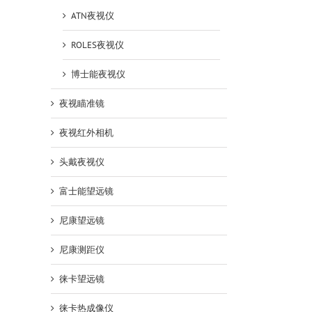
ATN夜视仪
ROLES夜视仪
博士能夜视仪
夜视瞄准镜
夜视红外相机
头戴夜视仪
富士能望远镜
尼康望远镜
尼康测距仪
徕卡望远镜
徕卡热成像仪