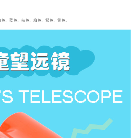
白色、蓝色、桔色、粉色、紫色、黄色。