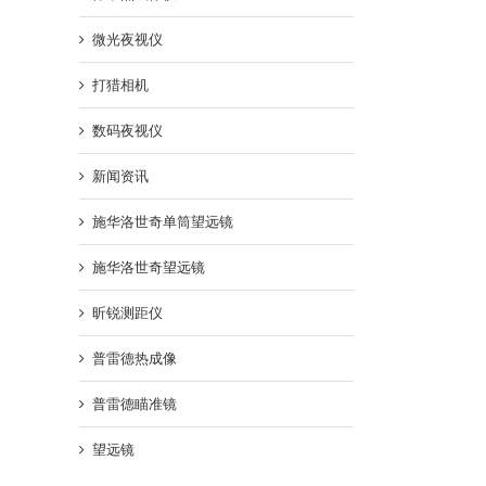
微光夜视仪
打猎相机
数码夜视仪
新闻资讯
施华洛世奇单筒望远镜
施华洛世奇望远镜
昕锐测距仪
普雷德热成像
普雷德瞄准镜
望远镜