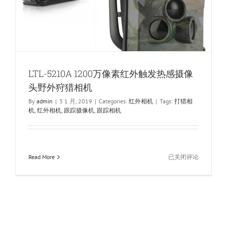
LTL-5210A 1200万像素红外触发热感摄像
头野外狩猎相机
By
admin
|
3 1 月, 2019
|
Categories:
红外相机
|
Tags:
打猎相
机
,
红外相机
,
跟踪摄像机
,
跟踪相机
LTL-
Read More
已关闭评论
5210A
1200
万
像
素
红