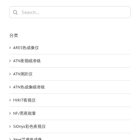
外
触
Search
发
for:
热
感
摄
分类
像
头
ARES热成像仪
野
外
ATN夜视瞄准镜
狩
猎
ATN测距仪
相
机
ATN热成像瞄准镜
MIRIT夜视仪
NF/黑夜能量
SiOnyx彩色夜视仪
Xeye艾睿热成像