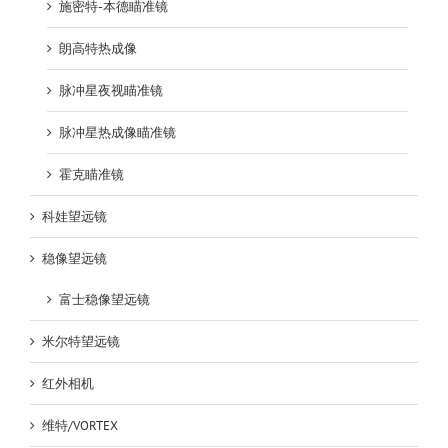
施密特-本德瞄准镜
朗高特热成像
脉冲星夜视瞄准镜
脉冲星热成像瞄准镜
霍克瞄准镜
科娃望远镜
稳像望远镜
富士稳像望远镜
米尔特望远镜
红外相机
维特/VORTEX