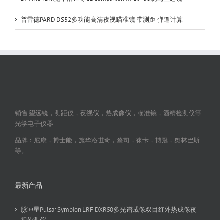
普雷德PARD DS52多功能高清夜视瞄准镜 带测距 弹道计算
销售 望远镜，测距仪，夜视仪，热成像仪，瞄准镜，酒精检测仪等
光学电子仪器
品牌：尼康，博士能，施华洛世奇，蔡司，徕卡，博冠，奥林巴斯
等。
最新产品
脉冲星Pulsar Symbion LRF DXR50多光谱成像双目红外热成像夜
视侦测仪