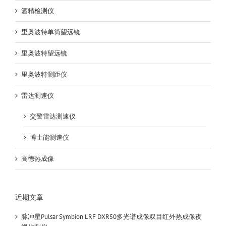
酒精检测仪
里奥波特单筒望远镜
里奥波特望远镜
里奥波特测距仪
雷达测速仪
交警雷达测速仪
博士能测速仪
高德热成像
近期文章
脉冲星Pulsar Symbion LRF DXR50多光谱成像双目红外热成像夜