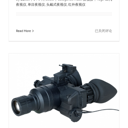
夜视仪
,
单目夜视仪
,
头戴式夜视仪
,
红外夜视仪
ROLES
Read More
已关闭评论
洛
莱
斯
NVM-
14-
2
二
代
+
增
强
仪
型
单
目
单
筒
夜