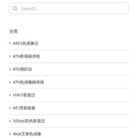
Search
清
for:
头
戴
式
分类
双
目
单
ARES热成像仪
筒
夜
ATN夜视瞄准镜
视
仪
ATN测距仪
ATN热成像瞄准镜
MIRIT夜视仪
NF/黑夜能量
SiOnyx彩色夜视仪
Xeye艾睿热成像