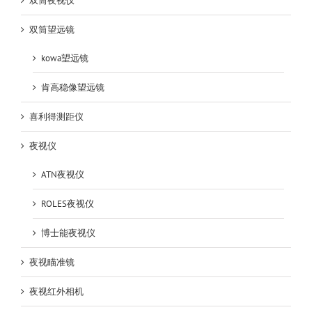
双筒夜视仪
双筒望远镜
kowa望远镜
肯高稳像望远镜
喜利得测距仪
夜视仪
ATN夜视仪
ROLES夜视仪
博士能夜视仪
夜视瞄准镜
夜视红外相机