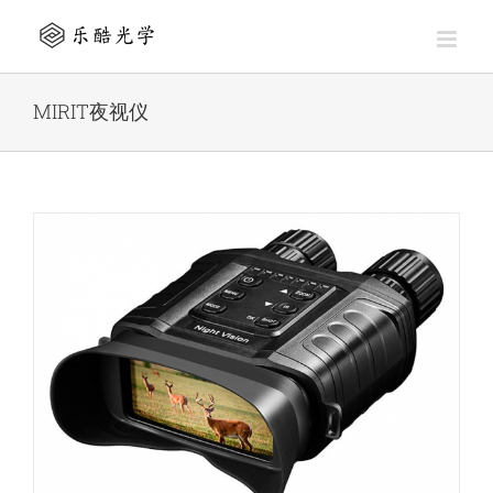
Skip
to
content
MIRIT夜视仪