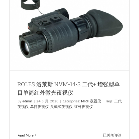
戴
式
单
兵
夜
外
视
仪
拍
照
摄
录
ROLES 洛莱斯 NVM-14-3 二代+ 增强型单
目单筒红外微光夜视仪
By
admin
|
24 5 月, 2020
|
Categories:
MIRIT夜视仪
|
Tags:
二代
夜视仪
,
单目夜视仪
,
头戴式夜视仪
,
红外夜视仪
ROLES
Read More
已关闭评论