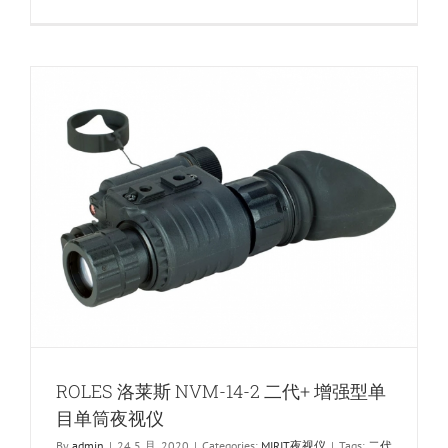
洛
莱
斯
NVM-
14-
3
二
代
+
增
强
视
型
单
目
单
筒
红
外
微
光
ROLES 洛莱斯 NVM-14-2 二代+ 增强型单
夜
目单筒夜视仪
视
By
admin
|
24 5 月, 2020
|
Categories:
MIRIT夜视仪
|
Tags:
二代
仪