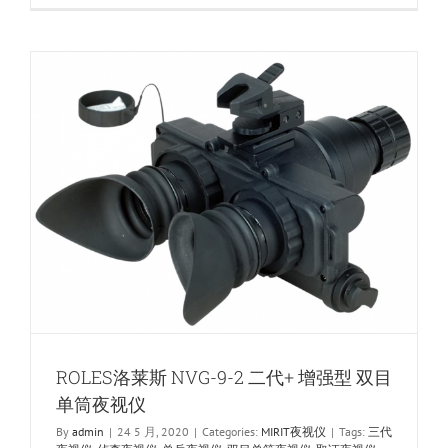
莱
斯
NVG-
7-
3
三
代
高
清
双
目
单
筒
夜
视
仪
ROLES洛莱斯 NVG-9-2 二代+ 增强型 双目
单筒夜视仪
By
admin
|
24 5 月, 2020
|
Categories:
MIRIT夜视仪
|
Tags:
三代