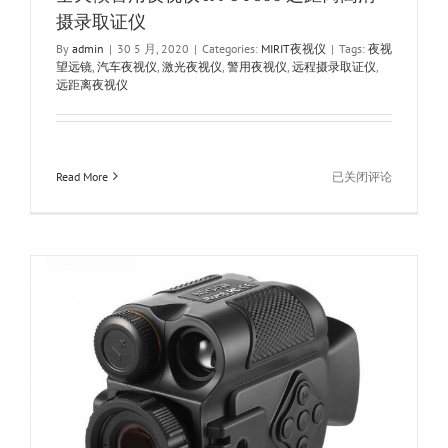
摄录取证仪
By
admin
|
30 5 月, 2020
|
Categories:
MIRIT夜视仪
|
Tags:
夜视
望远镜
,
汽车夜视仪
,
激光夜视仪
,
警用夜视仪
,
远程摄录取证仪
,
远距离夜视仪
全
Read More
已关闭评论
天
候
警
用
夜
视
仪
TA-
JY500
远
距
离
高