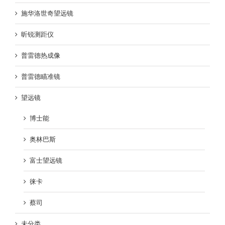
施华洛世奇望远镜
昕锐测距仪
普雷德热成像
普雷德瞄准镜
望远镜
博士能
奥林巴斯
富士望远镜
徕卡
蔡司
未分类