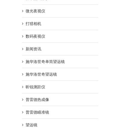
微光夜视仪
打猎相机
数码夜视仪
新闻资讯
施华洛世奇单筒望远镜
施华洛世奇望远镜
昕锐测距仪
普雷德热成像
普雷德瞄准镜
望远镜