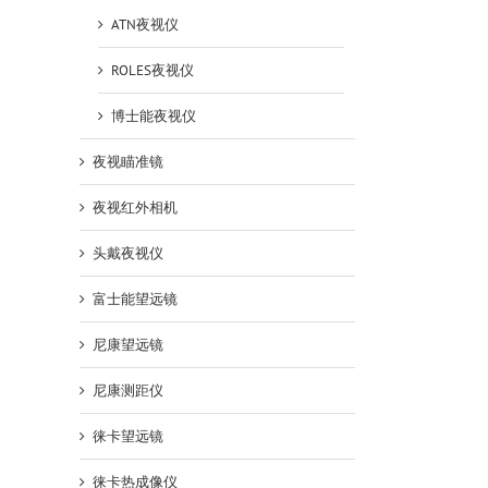
ATN夜视仪
ROLES夜视仪
博士能夜视仪
夜视瞄准镜
夜视红外相机
头戴夜视仪
富士能望远镜
尼康望远镜
尼康测距仪
徕卡望远镜
徕卡热成像仪