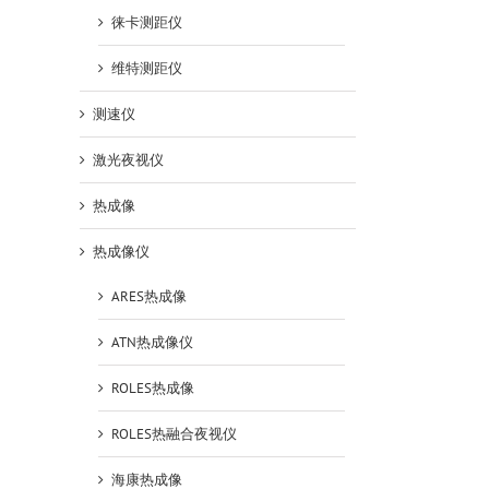
徕卡测距仪
维特测距仪
测速仪
激光夜视仪
热成像
热成像仪
ARES热成像
ATN热成像仪
ROLES热成像
ROLES热融合夜视仪
海康热成像