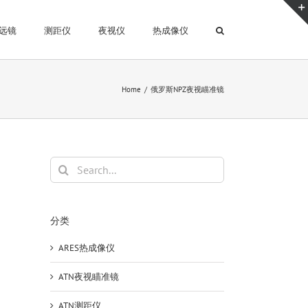
远镜
测距仪
夜视仪
热成像仪
Home
俄罗斯NPZ夜视瞄准镜
Search
for:
分类
ARES热成像仪
ATN夜视瞄准镜
ATN测距仪