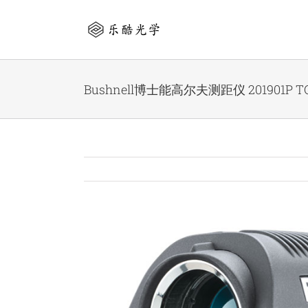
Skip
to
content
Bushnell博士能高尔夫测距仪 201901P TO
View
Larger
Image