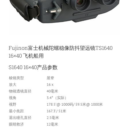
Fujinon富士机械陀螺稳像防抖望远镜TS1640
16×40 飞机船用
S1640 16×40产品参数
棱镜类型
屋脊
放大
16 x
物镜透镜直径
40毫米
视角
3.4°（实际）
视野
178.5’@ 1000码/ 59.5米@ 1000米
最小焦距
167.3’/ 51米
退出瞳孔直径
2.5毫米
眼睛救济
12毫米