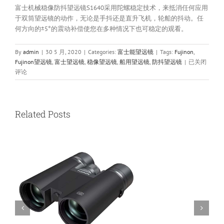
富士机械稳像防抖望远镜S1640采用陀螺稳定技术，来抵消任何应用
于双筒望远镜的动作，无论是手抖还是直升飞机，轮船的抖动。任
何方向的±5°的震动补偿使您在多种情况下也可稳定的观看。
By
admin
|
30 5 月, 2020
|
Categories:
富士能望远镜
|
Tags:
Fujinon
,
Fujinon
Fujinon望远镜
,
富士望远镜
,
稳像望远镜
,
船用望远镜
,
防抖望远镜
|
已关闭
富
评论
士
机
械
陀
Related Posts
螺
稳
像
防
抖
望
远
镜
TS1640
16×40
飞