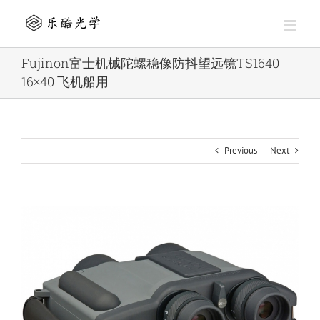
Skip
to
content
Fujinon富士机械陀螺稳像防抖望远镜TS1640
16×40 飞机船用
Previous
Next
View
Larger
Image