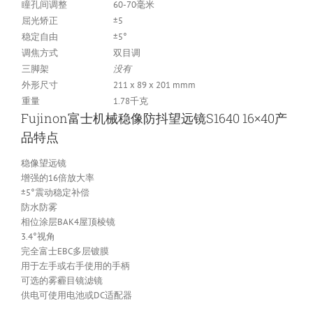
瞳孔间调整
60-70毫米
屈光矫正
±5
稳定自由
±5°
调焦方式
双目调
三脚架
没有
外形尺寸
211 x 89 x 201 mmm
重量
1.78千克
Fujinon富士机械稳像防抖望远镜S1640 16×40产
品特点
稳像望远镜
增强的16倍放大率
±5°震动稳定补偿
防水防雾
相位涂层BAK4屋顶棱镜
3.4°视角
完全富士EBC多层镀膜
用于左手或右手使用的手柄
可选的雾霾目镜滤镜
供电可使用电池或DC适配器