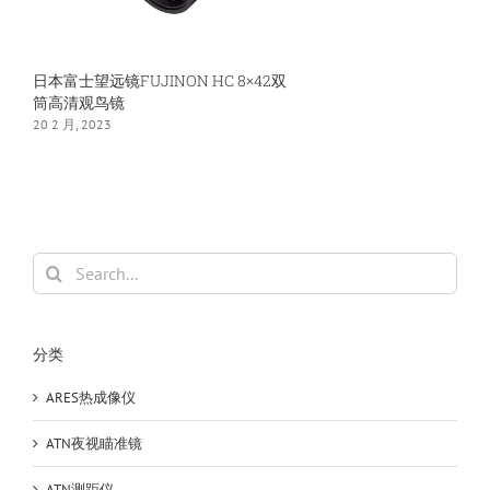
机
船
用
日本富士望远镜FUJINON HC 8×42双
筒高清观鸟镜
20 2 月, 2023
Search
for:
分类
ARES热成像仪
ATN夜视瞄准镜
ATN测距仪