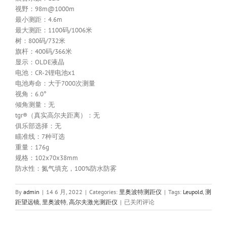
视野：98m@1000m
最小测距：4.6m
最大测距：1100码/1006米
树：800码/732米
旗杆：400码/366米
显示：OLDE液晶
电池：CR-2锂电池x1
电池寿命：大于7000次测量
视角：6.0°
倾角测量：无
tgr®（真实高尔夫距离）：无
俱乐部选择：无
瞄准线：7种可选
重量：176g
规格：102x70x38mm
防水性：氮气填充，100%防水防雾
By
admin
|
14 6 月, 2022
|
Categories:
里奥波特测距仪
|
Tags:
Leupold
,
测
Leupold
距望远镜
,
里奥波特
,
高尔夫激光测距仪
|
已关闭评论
里
奥