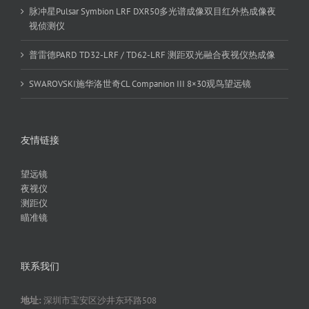
脉冲星Pulsar Symbion LRF DXR50多光谱成像双目红外热成像夜
视侦测仪
普雷德PARD TD32-LRF / TD62-LRF 测距双光融合夜视仪热成像
SWAROVSKI施华洛世奇CL Companion III 8×30观鸟望远镜
友情链接
望远镜
夜视仪
测距仪
瞄准镜
联系我们
地址:
深圳市宝安区沙井东环路508