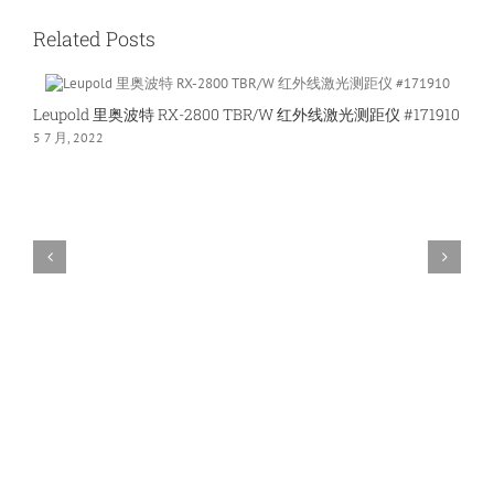
波
特
Related Posts
GX-
1i3
高
Leupold 里奥波特 RX-2800 TBR/W 红外线激光测距仪 #171910
尔
5 7 月, 2022
夫
激
光
测
距
仪
#172460
1