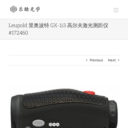
Skip
to
content
Leupold 里奥波特 GX-1i3 高尔夫激光测距仪
#172460
Previous
Next
View
Larger
Image