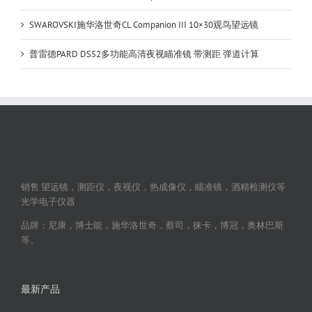
SWAROVSKI施华洛世奇CL Companion III 10×30观鸟望远镜
普雷德PARD DS52多功能高清夜视瞄准镜 带测距 弹道计算
销售 望远镜，测距仪，夜视仪，热成像仪，瞄准镜，酒精检测仪等
光学电子仪器
品牌：尼康，博士能，施华洛世奇，蔡司，徕卡，博冠，奥林巴斯
等。
最新产品