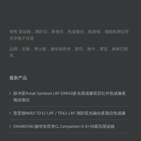
销售 望远镜，测距仪，夜视仪，热成像仪，瞄准镜，酒精检测仪等
光学电子仪器
品牌：尼康，博士能，施华洛世奇，蔡司，徕卡，博冠，奥林巴斯
等。
最新产品
脉冲星Pulsar Symbion LRF DXR50多光谱成像双目红外热成像夜
视侦测仪
普雷德PARD TD32-LRF / TD62-LRF 测距双光融合夜视仪热成像
SWAROVSKI施华洛世奇CL Companion III 8×30观鸟望远镜