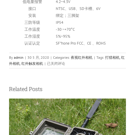
低电量报警
4.2~4.3V
接口
NTSC、USB、SD卡槽、6V
安装
绑定；三脚架
三防等级
IP54
工作温度
-30 ~+70°C
工作湿度
5%~95%
认证认定
SF”hone Pro FCC、CE 、ROHS
By
admin
|
30 5 月, 2020
|
Categories:
夜视红外相机
|
Tags:
打猎相机
,
红
红
外相机
,
红外触发相机
|
已关闭评论
外
相
机
LTL-
Related Posts
6210MC
夜
视
触
发
相
机