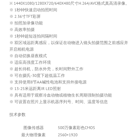
※ 1440X1080/1280X720/640X480尺寸H.264/AVC格式真高清录像。
※ 1秒钟快速启动拍照时间
※ 2.36寸TFT彩屏
※ 拍照加录像功能
※ 高效率拍摄
※ 1秒钟超短连拍间隔时间
※ 双区域远距离感应，以保证在动物进入镜头拍摄范围之前感应并
开启相机电源
※ 自动切换昼夜模式
※ 适应高强度工作环境
※ 超长待机，防水外壳，长时间野外工作
※ 可在摄氏-30度下超低温工作
※ 支持使用8节AA碱性电池和支持外接电源
※ 13-25米远距离IR LED照射
※ 具有适用于观察冷血动物或植物生长周期强制拍摄功能
※ 可设置在照片上显示机器序列号、时间、温度等信息
技术参数
图像传感器
500万像素彩色CMOS
最大物理像素
2560×1920