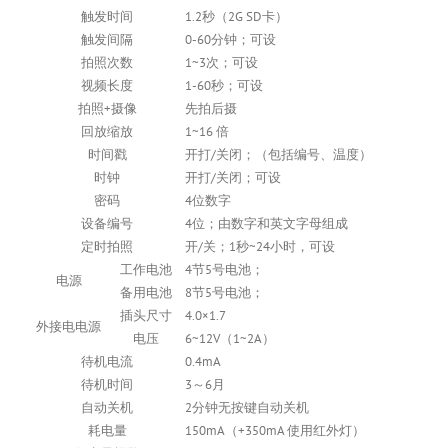
触发时间
1.2秒（2G SD卡）
触发间隔
0-60分钟；可设
拍照次数
1~3次；可设
视频长度
1-60秒；可设
拍照+摄像
先拍后摄
回放缩放
1~16 倍
时间戳
开打/关闭；（包括编号、温度）
时钟
开打/关闭；可设
密码
4位数字
设备编号
4位；由数字和英文字母组成
定时拍照
开/关；1秒~24小时，可设
工作电池
4节5号电池；
电源
备用电池
8节5号电池；
插头尺寸
4.0×1.7
外接电电源
电压
6~12V（1~2A）
待机电流
0.4mA
待机时间
3～6月
自动关机
2分钟无按键自动关机
耗电量
150mA（+350mA 使用红外灯）