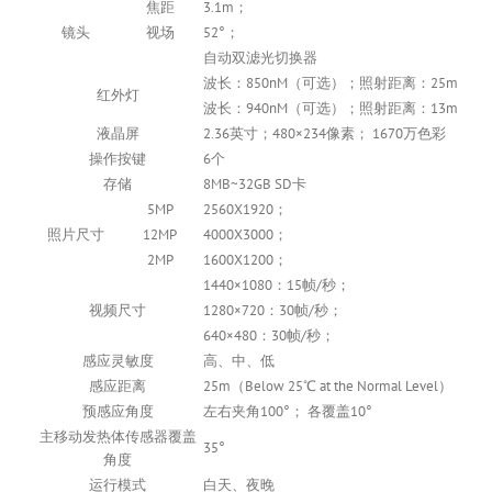
焦距
3.1m；
镜头
视场
52°；
自动双滤光切换器
波长：850nM（可选）；照射距离：25m
红外灯
波长：940nM（可选）；照射距离：13m
液晶屏
2.36英寸；480×234像素； 1670万色彩
操作按键
6个
存储
8MB~32GB SD卡
5MP
2560X1920；
照片尺寸
12MP
4000X3000；
2MP
1600X1200；
1440×1080：15帧/秒；
视频尺寸
1280×720：30帧/秒；
640×480：30帧/秒；
感应灵敏度
高、中、低
感应距离
25m（Below 25℃ at the Normal Level）
预感应角度
左右夹角100°； 各覆盖10°
主移动发热体传感器覆盖
35°
角度
运行模式
白天、夜晚