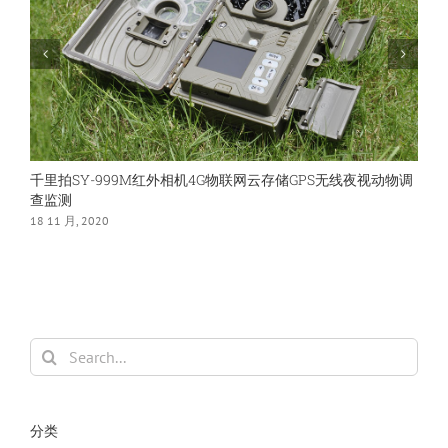
林
业
野
外
调
查
监
控
专
千里拍SY-999M红外相机4G物联网云存储GPS无线夜视动物调
用
查监测
1
18 11 月, 2020
Search
for:
分类