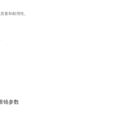
像质量和耐用性。
试。
像瞄准镜参数