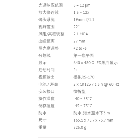
光谱响应范围
8 – 12 µm
放大倍连续
1.5 – 12x
镜头系统
19mm, f/1.1
视野范围
22°
风阻/高程调整
2.1 MOA
出瞳距离
27 mm
屈光度调整
+2 to -6
分划线
第一焦平面
显示
640 x 480 OLED黑白显示
启动时间
5s
视频输出
模拟RS-170
电池 / 寿命
2 x CR123 / 3.5 h @ 60 Hz
安装接口
快拆型
操作温度
-40 ~ 55°C
储存温度
-45 ~ 75°C
防水
防水, 潜水至水下3 m
尺寸
165.1 x 78.7 x 73.7 mm
重量
825.0 g