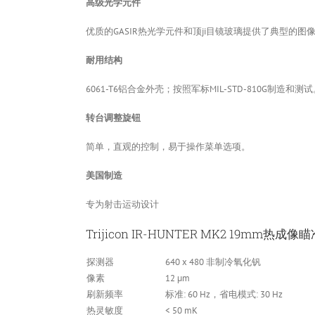
高级光学元件
优质的GASIR热光学元件和顶ji目镜玻璃提供了典型的图
耐用结构
6061-T6铝合金外壳；按照军标MIL-STD-810G制造和测
转台调整旋钮
简单，直观的控制，易于操作菜单选项。
美国制造
专为射击运动设计
Trijicon IR-HUNTER MK2 19mm热成
探测器
640 x 480 非制冷氧化钒
像素
12 µm
刷新频率
标准: 60 Hz，省电模式: 30 Hz
热灵敏度
< 50 mK