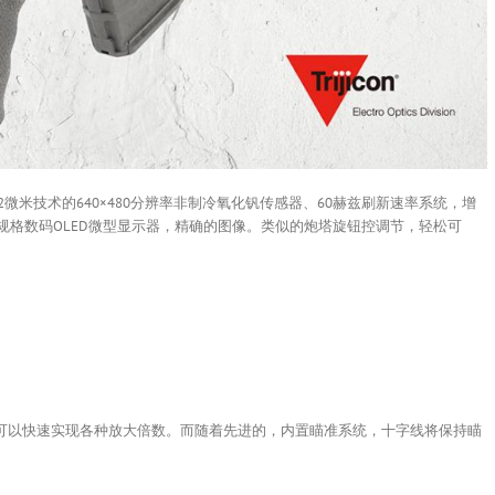
2微米技术的640×480分辨率非制冷氧化钒传感器、60赫兹刷新速率系统，增
MIL规格数码OLED微型显示器，精确的图像。类似的炮塔旋钮控调节，轻松可
。这样可以快速实现各种放大倍数。而随着先进的，内置瞄准系统，十字线将保持瞄