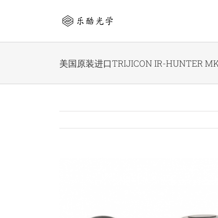
Skip
to
content
美国原装进口TRIJICON IR-HUNTER M
View
Larger
Image