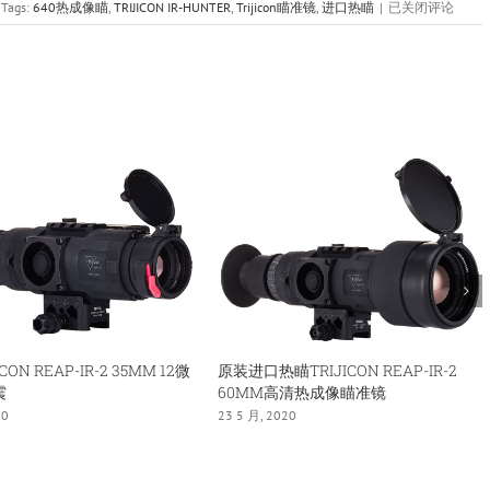
美
Tags:
640热成像瞄
,
TRIJICON IR-HUNTER
,
Trijicon瞄准镜
,
进口热瞄
|
已关闭评论
国
原
装
进
口
TRIJICON
IR-
HUNTER
MK2
19MM
高
清
640
热
瞄
CON REAP-IR-2 35MM 12微
原装进口热瞄TRIJICON REAP-IR-2
震
60MM高清热成像瞄准镜
20
23 5 月, 2020