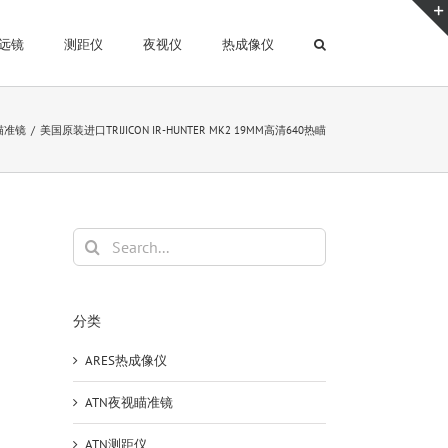
远镜
测距仪
夜视仪
热成像仪
像瞄准镜
美国原装进口TRIJICON IR-HUNTER MK2 19MM高清640热瞄
Search
for:
分类
ARES热成像仪
ATN夜视瞄准镜
ATN测距仪