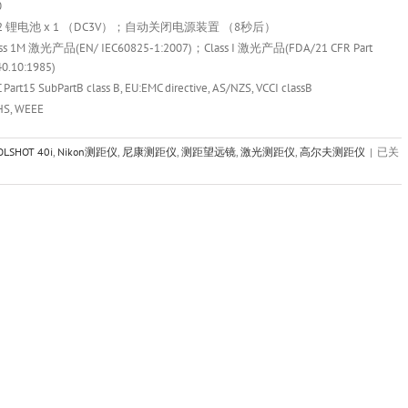
0
R2 锂电池 x 1 （DC3V）；自动关闭电源装置 （8秒后）
ass 1M 激光产品(EN/ IEC60825-1:2007)；Class I 激光产品(FDA/21 CFR Part
0.10:1985)
 Part15 SubPartB class B, EU:EMC directive, AS/NZS, VCCI classB
HS, WEEE
Nikon
OLSHOT 40i
,
Nikon测距仪
,
尼康测距仪
,
测距望远镜
,
激光测距仪
,
高尔夫测距仪
|
已关
尼
康
激
光
测
距
仪
COOL
40
单
筒
测
距
望