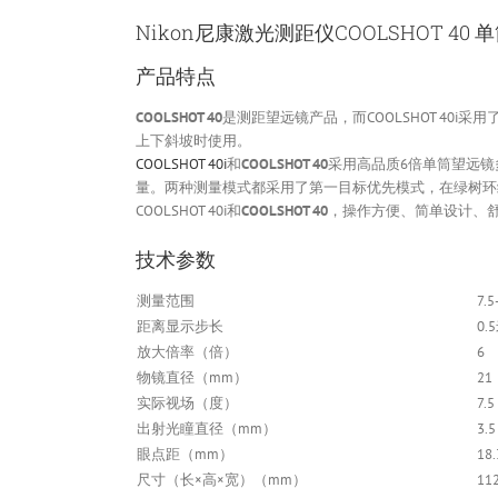
Nikon尼康激光测距仪COOLSHOT 40
产品特点
COOLSHOT 40
是测距望远镜产品，而COOLSHOT 40
上下斜坡时使用。
COOLSHOT 40i
和
COOLSHOT 40
采用高品质6倍单筒望远镜
量。两种测量模式都采用了第一目标优先模式，在绿树环
COOLSHOT 40i和
COOLSHOT 40
，操作方便、简单设计、
技术参数
测量范围
7.
距离显示步长
0.
放大倍率（倍）
6
物镜直径（mm）
21
实际视场（度）
7.5
出射光瞳直径（mm）
3.5
眼点距（mm）
18.
尺寸（长×高×宽）（mm）
11