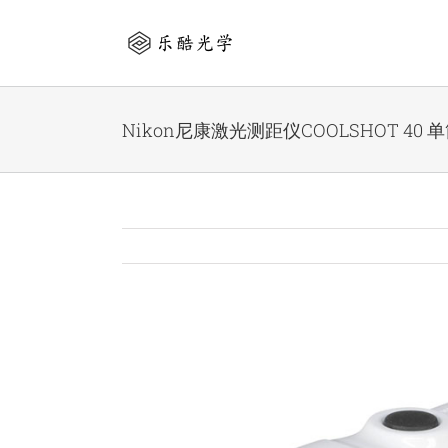
Skip
to
content
Nikon尼康激光测距仪COOLSHOT 40
View
Larger
Image