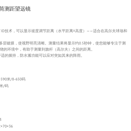
 单筒测距望远镜
i采用了ID技术，可以显示坡度调节距离（水平距离±高度）——适合在高尔夫球场和
多层镀膜，使视野明亮清晰。测量结果将显示约0.5秒钟，使您能够专注于测
绕的环境中，有助于测量到旗杆（高尔夫）之间的距离。
舒适的握持，防水溅功能可以应对突如其来的阵雨。
5-590米/8-650码
5米/码
3
2×70×36