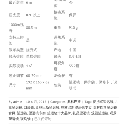
最近聚焦
6 m
否
雾
棱镜系
屈光度
±2D以上
保罗
统
1000m视
80.3 m
重量
910 g
野
支持三脚
调焦系
是
中调
架
统
眼罩类型
旋升式
产地
中国
镜头镀膜
单层镀膜
镜头
8片 6组
可视角
实际视场
4.6°
55.2度
度
瞳距调节
60-70 mm
UV保护
有
192 x 163 x 62
望远镜，保护袋，保修卡，说
尺寸
包装
mm
明书
By
admin
|
10 6 月, 2018
|
Categories:
奥林巴斯
|
Tags:
便携式望远镜
,
儿
童望远镜
,
口袋镜
,
奥林巴斯望远镜
,
奥林巴斯望远镜专卖
,
奥林巴斯望远镜
官网
,
望远镜
,
望远镜专卖
,
望远镜十大品牌
,
礼品望远镜
,
观剧望远镜
,
观景
Olympus
望远镜
,
观鸟镜
|
已关闭评论
奥