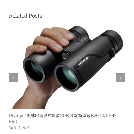
林
巴
斯
Related Posts
望
远
镜
12×50
EXPS
I
电
力
巡
线
高
倍
望
眼
镜
Olympus奥林巴斯发布新款ED镜片双筒望远镜8×42/10×42
O
PRO
1
30 5 月, 2020