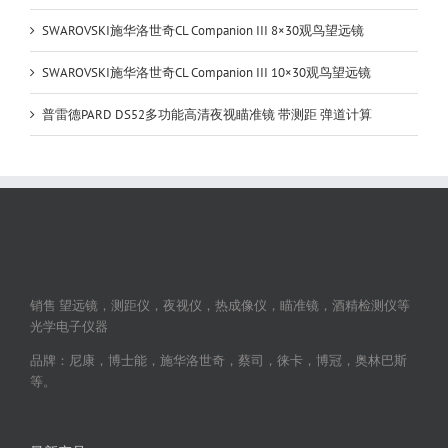
SWAROVSKI施华洛世奇CL Companion III 8×30观鸟望远镜
SWAROVSKI施华洛世奇CL Companion III 10×30观鸟望远镜
普雷德PARD DS52多功能高清夜视瞄准镜 带测距 弹道计算
销售 望远镜，测距仪，夜视仪，热成像仪，瞄准镜，酒精检测仪等
光学电子仪器
品牌：尼康，博士能，施华洛世奇，蔡司，徕卡，博冠，奥林巴斯
等。