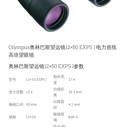
Olympus奥林巴斯望远镜12×50 EXPS I 电力巡线
高倍望眼镜
奥林巴斯望远镜12×50 EXPS I参数
相对亮
型号
12×50 EXPS I
17.4
度
出瞳距
放大倍数
12 x
18.3 mm
离
出瞳直
物镜口径
50 mm
4.2 mm
径
棱镜玻
规格
12×50
BaK-4
璃
防水/防