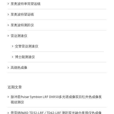
里奥波特单筒望远镜
里奥波特望远镜
里奥波特测距仪
雷达测速仪
交警雷达测速仪
博士能测速仪
高德热成像
近期文章
脉冲星Pulsar Symbion LRF DXR50多光谱成像双目红外热成像夜
视侦测仪
普雷德PARD TD32-LRF / TD62-LRF 测距双光融合夜视仪热成像