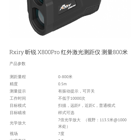
Rxiry 昕锐 X800Pro 红外激光测距仪 测量800米
产品参数
测距量程
0-800米
精度
0.5m
测量提示
有振动提示，可开关
工作时间
不低于10000次
目标模式
扫描，远距F，近距C，普通模式
目标瞄准
样式可选
7倍光学放大 （视野：113.5米@1000
光学放大
米处）
视场
7度