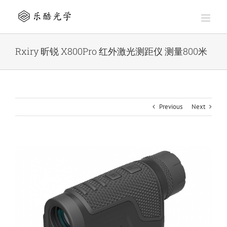
Skip
to
content
Rxiry 昕锐 X800Pro 红外激光测距仪 测量800米
Previous
Next
View
Larger
Image