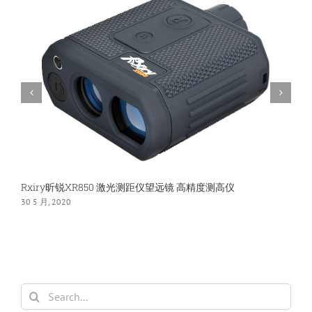
测
距
仪
测
量
800
米
Rxiry昕锐XR850 激光测距仪望远镜 高精度测高仪
30 5 月, 2020
3
Search
for: