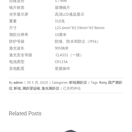
出瞳直径
3.7 mm
镜片材质
玻璃镜片
光学显示屏
高清LCD液晶显示
重量
310克
尺寸
125.6mm*83.59mm*43.96mm
测距分辨率
10厘米
防护等级
防撞、防水和防尘（IP56）
激光波长
905纳米
激光安全等级
CLASS1（一级）
电池类型
CR123A
其他配置
竖握操作
By
admin
|
30 5 月, 2020
|
Categories:
昕锐测距仪
|
Tags:
Rxiry
,
国产测距
Rxiry
仪
,
昕锐
,
测距望远镜
,
激光测距仪
|
已关闭评论
昕
锐
X800Pro
红
Related Posts
外
激
光