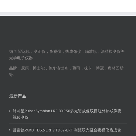
销售 望远镜，测距仪，夜视仪，热成像仪，瞄准镜，酒精检测仪等
光学电子仪器
品牌：尼康，博士能，施华洛世奇，蔡司，徕卡，博冠，奥林巴斯
等。
最新产品
脉冲星Pulsar Symbion LRF DXR50多光谱成像双目红外热成像夜
视侦测仪
普雷德PARD TD32-LRF / TD62-LRF 测距双光融合夜视仪热成像