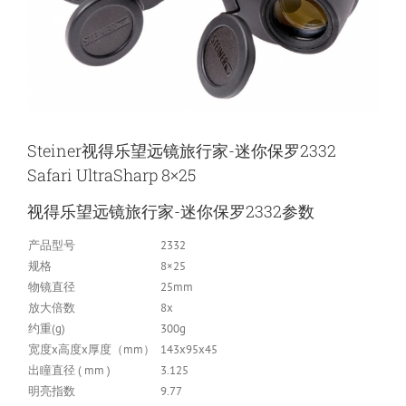
Steiner视得乐望远镜旅行家-迷你保罗2332
Safari UltraSharp 8×25
视得乐望远镜旅行家-迷你保罗2332参数
产品型号
2332
规格
8×25
物镜直径
25mm
放大倍数
8x
约重(g)
300g
宽度x高度x厚度（mm）
143x95x45
出瞳直径 ( mm )
3.125
明亮指数
9.77