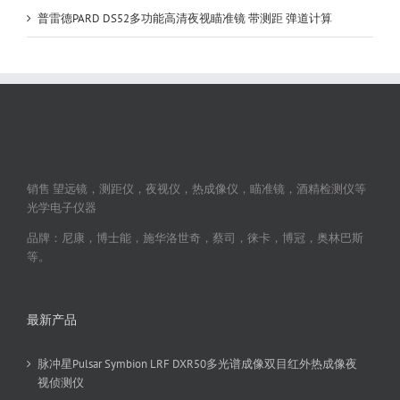
普雷德PARD DS52多功能高清夜视瞄准镜 带测距 弹道计算
销售 望远镜，测距仪，夜视仪，热成像仪，瞄准镜，酒精检测仪等
光学电子仪器
品牌：尼康，博士能，施华洛世奇，蔡司，徕卡，博冠，奥林巴斯
等。
最新产品
脉冲星Pulsar Symbion LRF DXR50多光谱成像双目红外热成像夜
视侦测仪