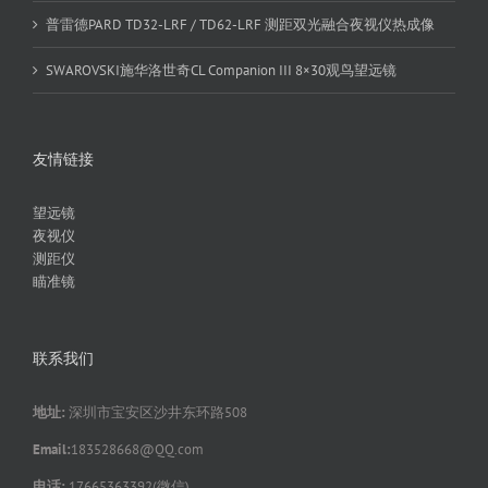
普雷德PARD TD32-LRF / TD62-LRF 测距双光融合夜视仪热成像
SWAROVSKI施华洛世奇CL Companion III 8×30观鸟望远镜
友情链接
望远镜
夜视仪
测距仪
瞄准镜
联系我们
地址:
深圳市宝安区沙井东环路508
Email:
183528668@QQ.com
电话:
17665363392(微信)