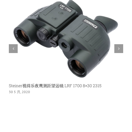
旅
行
家-
迷
你
保
罗
2332
Safari
UltraSharp
8×25
Steiner视得乐夜鹰测距望远镜 LRF 1700 8×30 2315
S
30 5 月, 2020
3