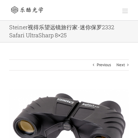
Skip
to
content
Steiner视得乐望远镜旅行家-迷你保罗2332
Safari UltraSharp 8×25
Previous
Next
View
Larger
Image