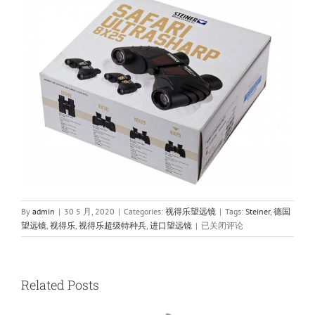
By
admin
|
30 5 月, 2020
|
Categories:
视得乐望远镜
|
Tags:
Steiner
,
德国
Steiner
望远镜
,
视得乐
,
视得乐超级特种兵
,
进口望远镜
|
已关闭评论
视
得
乐
望
Related Posts
远
镜