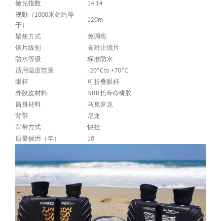
微光指数
14.14
视野（1000米处约等
120m
于）
聚焦方式
免调焦
镜片级别
高对比镜片
防水等级
标准防水
适用温度范围
-20°C to +70°C
眼杯
可折叠眼杯
外胶皮材料
NBR长寿命橡胶
筒身材料
马克罗龙
背带
尼龙
背带方式
快挂
质量保用（年）
10