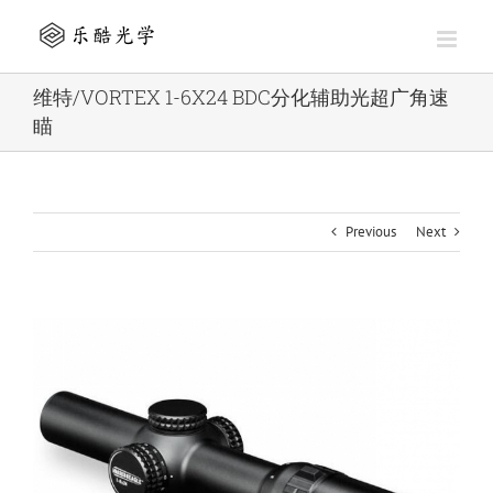
Skip
to
content
维特/VORTEX 1-6X24 BDC分化辅助光超广角速
瞄
Previous
Next
View
Larger
Image