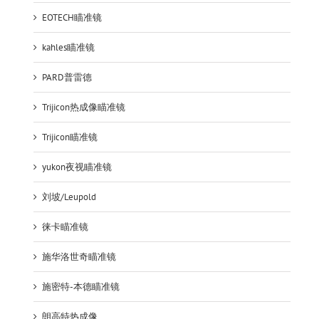
EOTECH瞄准镜
kahles瞄准镜
PARD普雷德
Trijicon热成像瞄准镜
Trijicon瞄准镜
yukon夜视瞄准镜
刘坡/Leupold
徕卡瞄准镜
施华洛世奇瞄准镜
施密特-本德瞄准镜
朗高特热成像