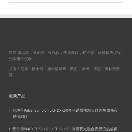
销售 望远镜，测距仪，夜视仪，热成像仪，瞄准镜，酒精检测仪等
光学电子仪器
品牌：尼康，博士能，施华洛世奇，蔡司，徕卡，博冠，奥林巴斯
等。
最新产品
脉冲星Pulsar Symbion LRF DXR50多光谱成像双目红外热成像夜
视侦测仪
普雷德PARD TD32-LRF / TD62-LRF 测距双光融合夜视仪热成像