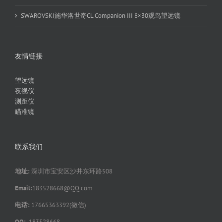
SWAROVSKI施华洛世奇CL Companion III 8×30观鸟望远镜
友情链接
望远镜
夜视仪
测距仪
瞄准镜
联系我们
地址:
深圳市宝安区沙井东环路508
Email:
183528668@QQ.com
电话:
17665363392(微信)
QQ:
183528668