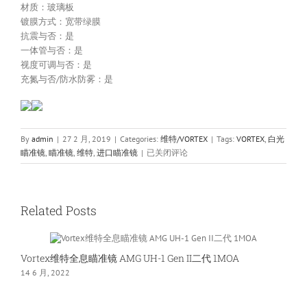
材质：玻璃板
镀膜方式：宽带绿膜
抗震与否：是
一体管与否：是
视度可调与否：是
充氮与否/防水防雾：是
By
admin
|
27 2 月, 2019
|
Categories:
维特/VORTEX
|
Tags:
VORTEX
,
白光
维
瞄准镜
,
瞄准镜
,
维特
,
进口瞄准镜
|
已关闭评论
特/VORTEX
1-
6X24
BDC
Related Posts
分
化
辅
Vortex维特全息瞄准镜 AMG UH-1 Gen II二代 1MOA
助
14 6 月, 2022
光
超
广