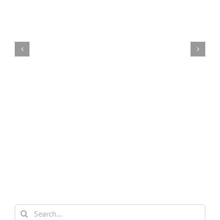
角
速
瞄
维
2
Search
for: