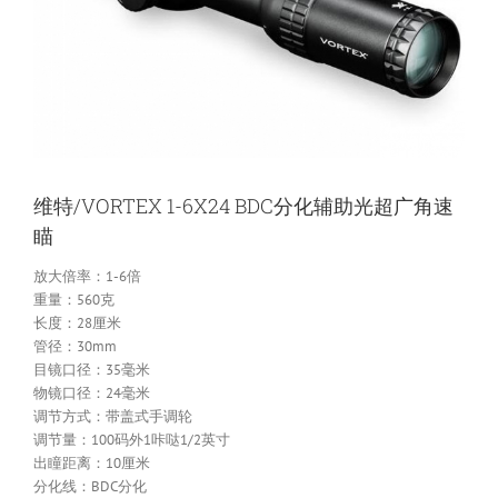
维特/VORTEX 1-6X24 BDC分化辅助光超广角速
瞄
放大倍率：1-6倍
重量：560克
长度：28厘米
管径：30mm
目镜口径：35毫米
物镜口径：24毫米
调节方式：带盖式手调轮
调节量：100码外1咔哒1/2英寸
出瞳距离：10厘米
分化线：BDC分化