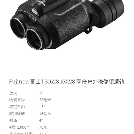
Fujinon 富士TS1628 16X28 高倍户外稳像望远镜
放大
16
物镜直径
28毫米
稳定自由
±3°
眼部缓解
16毫米
视场
4°
视野1,000m
70米