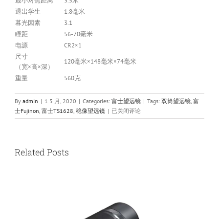
最小对焦距离
3.5米
退出学生
1.8毫米
暮光因素
3.1
瞳距
56-70毫米
电源
CR2×1
尺寸
120毫米×148毫米×74毫米
（宽×高×深）
重量
560克
By
admin
|
1 5 月, 2020
|
Categories:
富士望远镜
|
Tags:
双筒望远镜
,
富
Fujinon
士Fujinon
,
富士TS1628
,
稳像望远镜
|
已关闭评论
富
士
TS1628
16X28
Related Posts
高
倍
户
外
稳
像
望