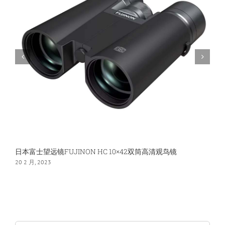
远
镜
日本富士望远镜FUJINON HC 10×42双筒高清观鸟镜
F
20 2 月, 2023
2