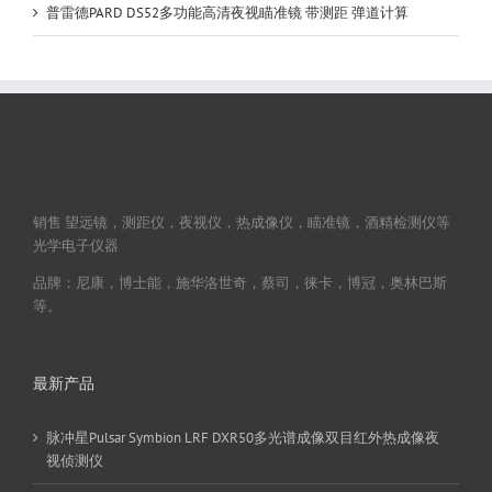
普雷德PARD DS52多功能高清夜视瞄准镜 带测距 弹道计算
销售 望远镜，测距仪，夜视仪，热成像仪，瞄准镜，酒精检测仪等
光学电子仪器
品牌：尼康，博士能，施华洛世奇，蔡司，徕卡，博冠，奥林巴斯
等。
最新产品
脉冲星Pulsar Symbion LRF DXR50多光谱成像双目红外热成像夜
视侦测仪