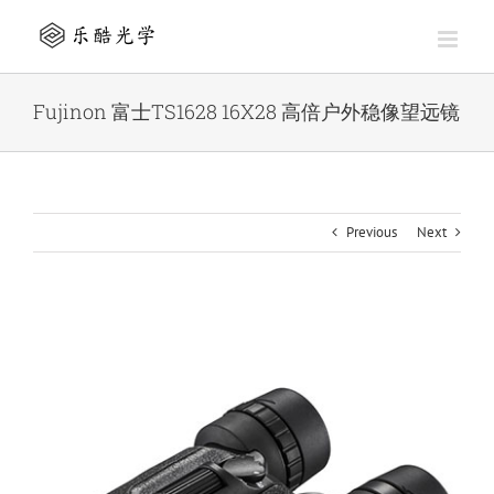
Skip
to
content
Fujinon 富士TS1628 16X28 高倍户外稳像望远镜
Previous
Next
View
Larger
Image