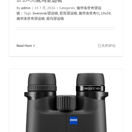
By
admin
|
15 7 月, 2026
|
Categories:
施华洛世奇望远
镜
|
Tags:
Swarovski望远镜
,
双筒望远镜
,
施华洛世奇CL 10x30
,
施华洛世奇望远镜
,
观鸟望远镜
SWAROVSKI
Read More
已关闭评论
施
华
洛
世
奇
CL
Companion
III
10×30
观
鸟
望
远
观
镜