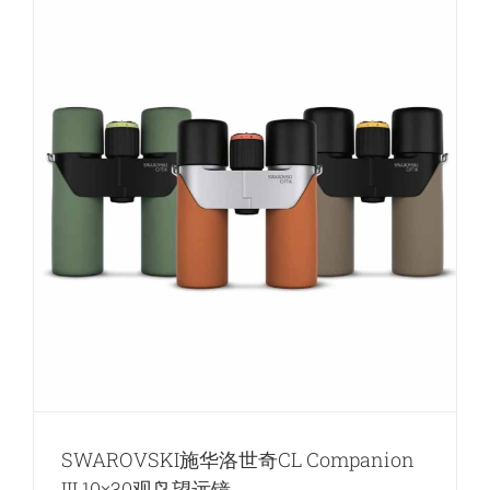
奇
CL
Companion
III
8×30
观
鸟
望
远
镜
SWAROVSKI施华洛世奇CL Companion
III 10×30观鸟望远镜