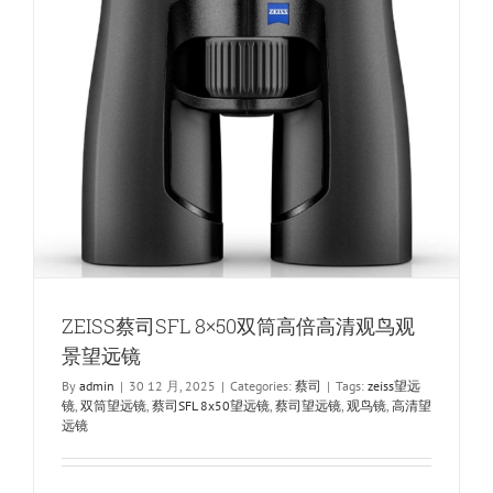
双
筒
观
鸟
镜
望
远
镜
ZEISS蔡司SFL 8×50双筒高倍高清观鸟观
景望远镜
By
admin
|
30 12 月, 2025
|
Categories:
蔡司
|
Tags:
zeiss望远
镜
,
双筒望远镜
,
蔡司SFL 8x50望远镜
,
蔡司望远镜
,
观鸟镜
,
高清望
远镜