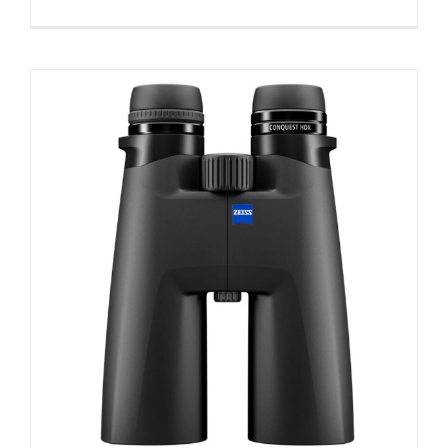
蔡
司
Conquest
HDX
15×56
高
倍
高
清
望
远
镜
双
筒
观
鸟
镜