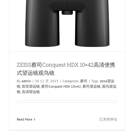
ZEISS蔡司Conquest HDX 10×42高清便携
式望远镜观鸟镜
By
admin
|
30 12 月, 2025
|
Categories:
蔡司
|
Tags:
zeiss望远
镜
,
双筒望远镜
,
蔡司Conquest HDX 10x42
,
蔡司望远镜
,
观鸟望远
镜
,
高清望远镜
ZEISS
Read More
已关闭评论
蔡
司