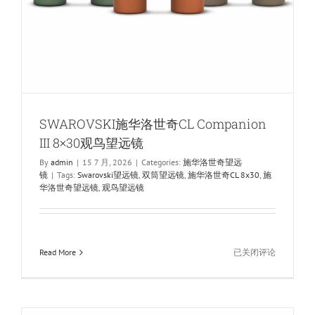
SWAROVSKI施华洛世奇CL Companion
III 8×30观鸟望远镜
By
admin
|
15 7 月, 2026
|
Categories:
施华洛世奇望远
镜
|
Tags:
Swarovski望远镜
,
双筒望远镜
,
施华洛世奇CL 8x30
,
施
华洛世奇望远镜
,
观鸟望远镜
SWAROVSKI
Read More
已关闭评论
施
华
洛
世