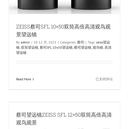
ZEISS蔡司SFL 10×50双筒高倍高清观鸟观
景望远镜
By
admin
|
30 12 月, 2025
|
Categories:
蔡司
|
Tags:
zeiss望远
镜
,
双筒望远镜
,
蔡司SFL 10x50望远镜
,
蔡司望远镜
,
观鸟镜
,
高清
望远镜
ZEISS
Read More
已关闭评论
蔡
司
SFL
10×50
双
蔡司望远镜ZEISS SFL 12×50双筒高倍高清
筒
高
观鸟观景
倍