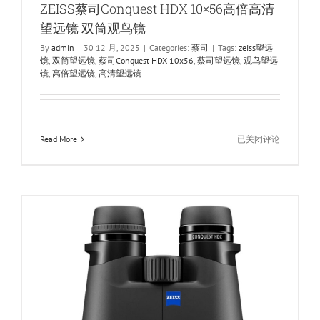
ZEISS蔡司Conquest HDX 10×56高倍高清
望远镜 双筒观鸟镜
By
admin
|
30 12 月, 2025
|
Categories:
蔡司
|
Tags:
zeiss望远
镜
,
双筒望远镜
,
蔡司Conquest HDX 10x56
,
蔡司望远镜
,
观鸟望远
镜
,
高倍望远镜
,
高清望远镜
ZEISS
Read More
已关闭评论
蔡
司
Conquest
HDX
10×56
高
倍
高
清
望
远
镜