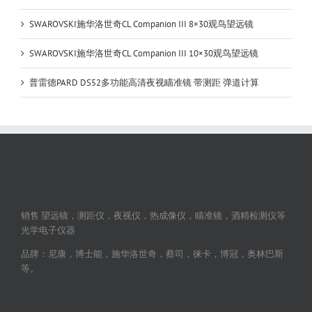
SWAROVSKI施华洛世奇CL Companion III 8×30观鸟望远镜
SWAROVSKI施华洛世奇CL Companion III 10×30观鸟望远镜
普雷德PARD DS52多功能高清夜视瞄准镜 带测距 弹道计算
销售 望远镜，测距仪，夜视仪，热成像仪，瞄准镜，酒精检测仪等
光学电子仪器
品牌：尼康，博士能，施华洛世奇，蔡司，徕卡，博冠，奥林巴斯
等。