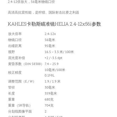
2.4-12倍放大，56毫米物镜口径
高清高抗震性能，是狩猎、国际射击比赛之利器
KAHLES卡勒斯瞄准镜HELIA 2.4-12x56i参数
放大倍率
2.4-12x
物镜口径
56毫米
出瞳距离
95毫米
视野
16.5 – 3.3 米/ 100米
屈光度补偿
+2 / -3.5 dpt
黄昏系数（DIN 58388）
7.4 – 25.9
10毫米/100米
校正精度
0.1MIL
调整范围（E / W）
1.9 / 1.9 米
管径
30毫米
长度
359毫米
重量
680克
重量（SR导轨）
704克
分划线图像平面
2