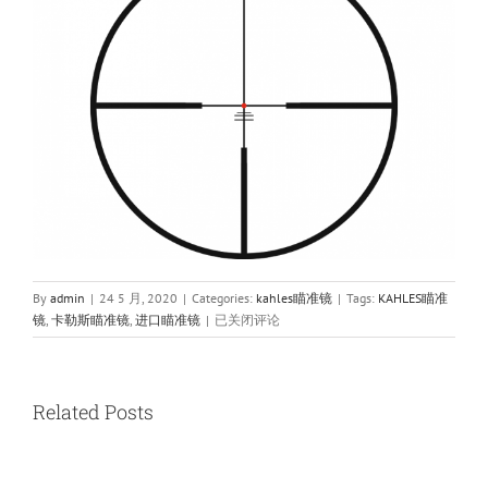
By
admin
|
24 5 月, 2020
|
Categories:
kahles瞄准镜
|
Tags:
KAHLES瞄准
KAHLES
镜
,
卡勒斯瞄准镜
,
进口瞄准镜
|
已关闭评论
卡
勒
斯
瞄
Related Posts
准
镜
HELIA