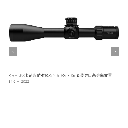
2.4-
12x56i
奥
地
利
原
装
进
口
KAHLES卡勒斯瞄准镜K525i 5-25x56i 原装进口高倍率前置
奥
14 6 月, 2022
2