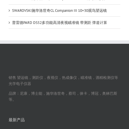
SWAROVSKI施华洛世奇CL Companion III 10×30观鸟望远镜
普雷德PARD DS52多功能高清夜视瞄准镜 带测距 弹道计算
销售 望远镜，测距仪，夜视仪，热成像仪，瞄准镜，酒精检测仪等
光学电子仪器
品牌：尼康，博士能，施华洛世奇，蔡司，徕卡，博冠，奥林巴斯
等。
最新产品