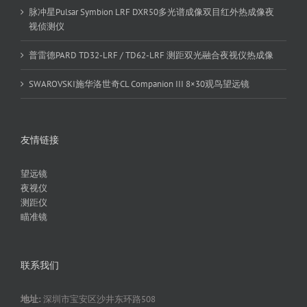
脉冲星Pulsar Symbion LRF DXR50多光谱成像双目红外热成像夜
视侦测仪
普雷德PARD TD32-LRF / TD62-LRF 测距双光融合夜视仪热成像
SWAROVSKI施华洛世奇CL Companion III 8×30观鸟望远镜
友情链接
望远镜
夜视仪
测距仪
瞄准镜
联系我们
地址:
深圳市宝安区沙井东环路508