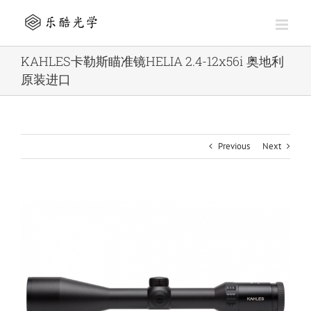
Skip
to
content
KAHLES卡勒斯瞄准镜HELIA 2.4-12x56i 奥地利
原装进口
Previous
Next
View
Larger
Image