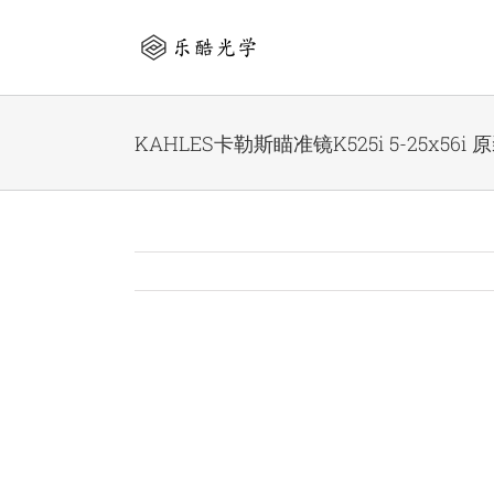
Skip
to
content
KAHLES卡勒斯瞄准镜K525i 5-25x56
View
Larger
Image