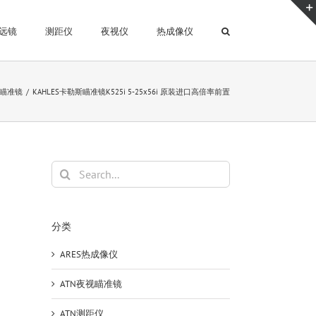
远镜
测距仪
夜视仪
热成像仪
es瞄准镜
KAHLES卡勒斯瞄准镜K525i 5-25x56i 原装进口高倍率前置
Search
for:
分类
ARES热成像仪
ATN夜视瞄准镜
ATN测距仪