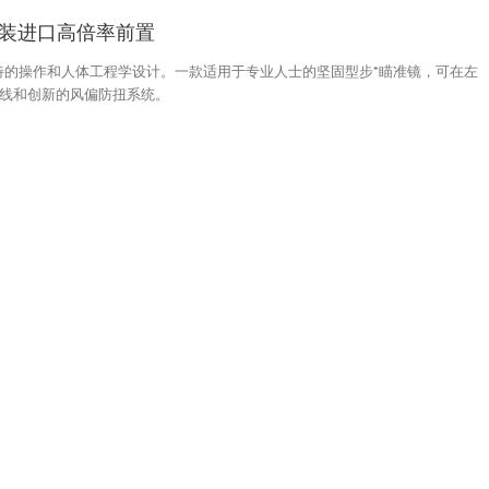
i 原装进口高倍率前置
以及独特的操作和人体工程学设计。一款适用于专业人士的坚固型步*瞄准镜，可在左
线和创新的风偏防扭系统。