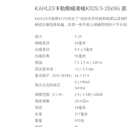
KAHLES卡勒斯瞄准镜K525i 5-25x56
KAHLES卡勒斯K525i结合了*佳的光学性能和精度
侧或右侧选择风偏，在第一焦平面上精确照明的十字分划
放大
5-25
物镜直径
56毫米
出瞳直径
9.5-2.3毫米
出瞳距离
95毫米
视场
7.1-1.5 m / 100 m
屈光度补偿：
+2 / -3.5 dpt
暮光因子（DIN 58388）
16.7-37.4
0.1 MRAD
每次点击的校正
¼MOA
调整范围（E / W）
2.9 / 1.3米/ 100米
视差调整
20 m至∞
管径
34毫米
长度
377毫米
重量
970克