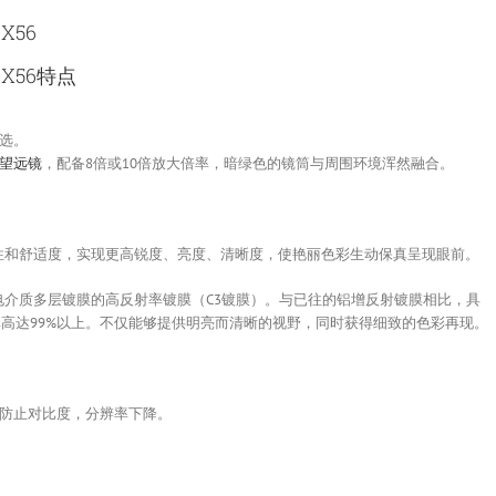
X56
0X56特点
选。
望远镜
，配备8倍或10倍放大倍率，暗绿色的镜筒与周围环境浑然融合。
赏性和舒适度，实现更高锐度、亮度、清晰度，使艳丽色彩生动保真呈现眼前。
电介质多层镀膜的高反射率镀膜（C3镀膜）。与已往的铝增反射镀膜相比，具
射率高达99%以上。不仅能够提供明亮而清晰的视野，同时获得细致的色彩再现。
防止对比度，分辨率下降。