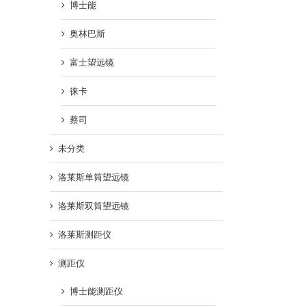
博士能
奥林巴斯
富士望远镜
徕卡
KOWA兴和科娃 SV II 42-8双筒望远镜
KOWA兴和科娃 SV II 32
蔡司
8X42 SV II
8×32 SV II
8 6 月, 2022
8 6 月, 2022
未分类
洛莱斯单筒望远镜
洛莱斯双筒望远镜
洛莱斯测距仪
测距仪
博士能测距仪