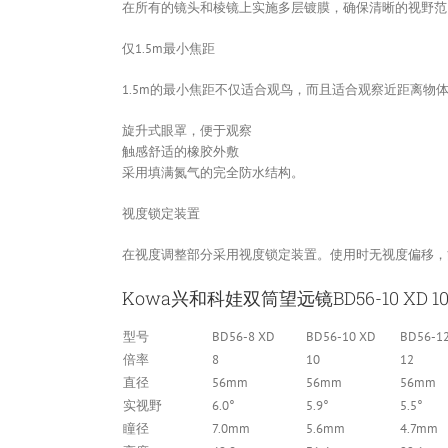
在所有的镜头和棱镜上实施多层镀膜，确保清晰的视野范
仅1.5m最小焦距
1.5m的最小焦距不仅适合观鸟，而且适合观察近距离物
旋升式眼罩，便于观察
触感舒适的橡胶外敷
采用填满氮气的完全防水结构。
视度锁定装置
在视度调整部分采用视度锁定装置。使用时无视度偏移，
Kowa兴和科娃双筒望远镜BD56-10 XD 1
型号
BD56-8 XD
BD56-10 XD
BD56-1
倍率
8
10
12
直径
56mm
56mm
56mm
实视野
6.0°
5.9°
5.5°
瞳径
7.0mm
5.6mm
4.7mm