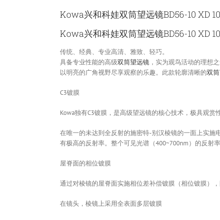
Kowa兴和科娃双筒望远镜BD56-10 XD 10
Kowa兴和科娃双筒望远镜BD56-10 XD 1
传统、经典、专业高清、雅致、轻巧。
具备专业性能的高级
双筒望远镜
，实为观鸟活动的理想之
以明亮的广角视野尽享观察的乐趣。此款轮廓清晰的
双筒
C3镀膜
Kowa独有C3镀膜，是高级望远镜的核心技术，极具观
在唯一的未达到全反射的施密特-别汉棱镜的一面上实施
有极高的反射率。整个可见光谱（400~700nm）的反
屋脊面的相位镀膜
通过对棱镜的屋脊面实施相位差补偿镀膜（相位镀膜），
在镜头，棱镜上采用全表面多层镀膜