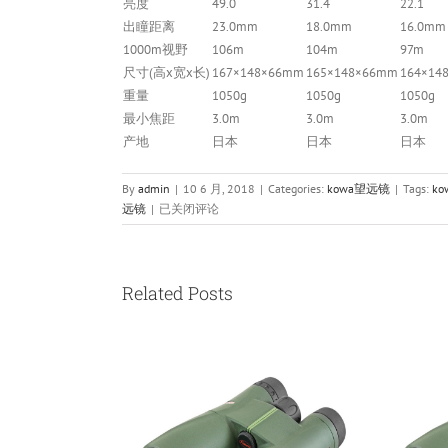
亮度
49.0
31.4
22.1
出瞳距离
23.0mm
18.0mm
16.0mm
1000m视野
106m
104m
97m
尺寸(高x宽x长)
167×148×66mm
165×148×66mm
164×14
重量
1050g
1050g
1050g
最小焦距
3.0m
3.0m
3.0m
产地
日本
日本
日本
By
admin
|
10 6 月, 2018
|
Categories:
kowa望远镜
|
Tags:
k
Kowa
远镜
|
已关闭评论
兴
和
科
娃
Related Posts
双
筒
望
远
镜
BD56-
10
XD