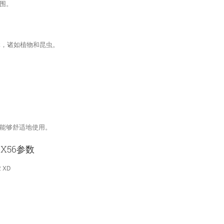
围。
体，诸如植物和昆虫。
能够舒适地使用。
0X56参数
2 XD