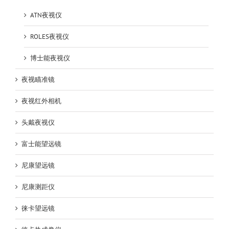
ATN夜视仪
ROLES夜视仪
博士能夜视仪
夜视瞄准镜
夜视红外相机
头戴夜视仪
富士能望远镜
尼康望远镜
尼康测距仪
徕卡望远镜