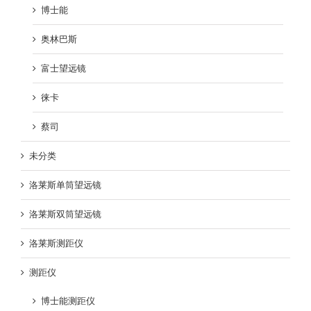
博士能
奥林巴斯
富士望远镜
徕卡
蔡司
未分类
洛莱斯单筒望远镜
洛莱斯双筒望远镜
洛莱斯测距仪
测距仪
博士能测距仪