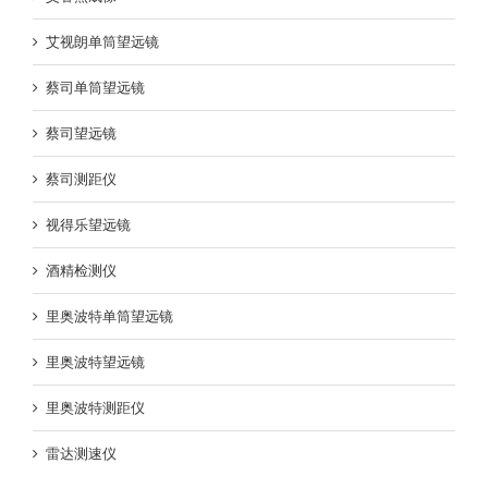
艾视朗单筒望远镜
蔡司单筒望远镜
蔡司望远镜
蔡司测距仪
视得乐望远镜
酒精检测仪
里奥波特单筒望远镜
里奥波特望远镜
里奥波特测距仪
雷达测速仪