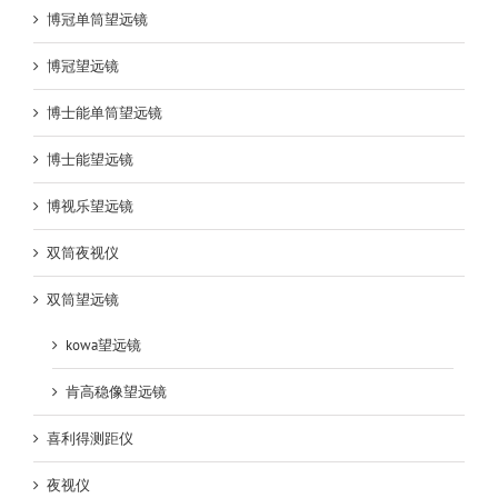
博冠单筒望远镜
博冠望远镜
博士能单筒望远镜
博士能望远镜
博视乐望远镜
双筒夜视仪
双筒望远镜
kowa望远镜
肯高稳像望远镜
喜利得测距仪
夜视仪