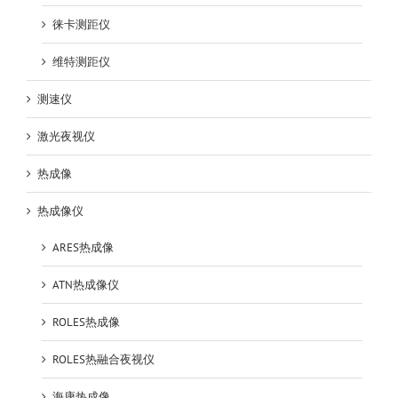
徕卡测距仪
维特测距仪
测速仪
激光夜视仪
热成像
热成像仪
ARES热成像
ATN热成像仪
ROLES热成像
ROLES热融合夜视仪
海康热成像