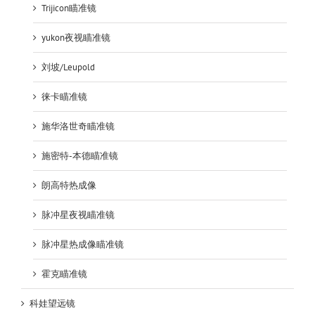
Trijicon瞄准镜
yukon夜视瞄准镜
刘坡/Leupold
徕卡瞄准镜
施华洛世奇瞄准镜
施密特-本德瞄准镜
朗高特热成像
脉冲星夜视瞄准镜
脉冲星热成像瞄准镜
霍克瞄准镜
科娃望远镜