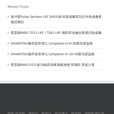
Recent Posts
脉冲星Pulsar Symbion LRF DXR50多光谱成像双目红外热成像夜
视侦测仪
普雷德PARD TD32-LRF / TD62-LRF 测距双光融合夜视仪热成像
SWAROVSKI施华洛世奇CL Companion III 8×30观鸟望远镜
SWAROVSKI施华洛世奇CL Companion III 10×30观鸟望远镜
普雷德PARD DS52多功能高清夜视瞄准镜 带测距 弹道计算
销售 望远镜，测距仪，夜视仪，热成像仪，瞄准镜，酒精检测仪等