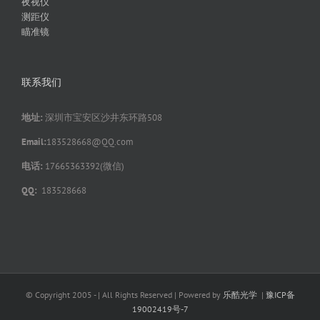
夜视仪
测距仪
瞄准镜
联系我们
地址:
深圳市宝安区沙井东环路508
Email:
183528668@QQ.com
电话:
17665363392(微信)
QQ:
183528668
© Copyright 2005 -
| All Rights Reserved | Powered by
乐酷光学
|
豫ICP备
19002419号-7