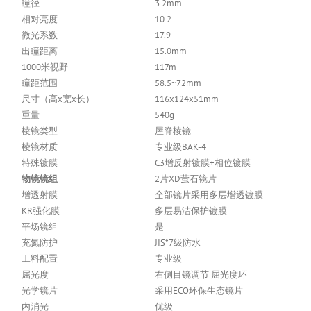
瞳径
3.2mm
相对亮度
10.2
微光系数
17.9
出瞳距离
15.0mm
1000米视野
117m
瞳距范围
58.5~72mm
尺寸（高x宽x长）
116x124x51mm
重量
540g
棱镜类型
屋脊棱镜
棱镜材质
专业级BAK-4
特殊镀膜
C3增反射镀膜+相位镀膜
物镜镜组
2片XD萤石镜片
增透射膜
全部镜片采用多层增透镀膜
KR强化膜
多层易洁保护镀膜
平场镜组
是
充氮防护
JIS*7级防水
工料配置
专业级
屈光度
右侧目镜调节 屈光度环
光学镜片
采用ECO环保生态镜片
内消光
优级