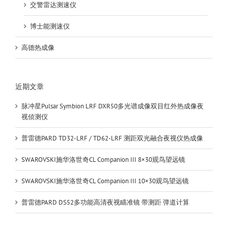
交警雷达测速仪
博士能测速仪
高德热成像
近期文章
脉冲星Pulsar Symbion LRF DXR50多光谱成像双目红外热成像夜
视侦测仪
普雷德PARD TD32-LRF / TD62-LRF 测距双光融合夜视仪热成像
SWAROVSKI施华洛世奇CL Companion III 8×30观鸟望远镜
SWAROVSKI施华洛世奇CL Companion III 10×30观鸟望远镜
普雷德PARD DS52多功能高清夜视瞄准镜 带测距 弹道计算