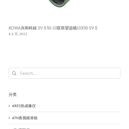
KOWA兴和科娃 SV II 50-10双筒望远镜10X50 SV II
K
8 6 月, 2022
8
Search
for:
分类
ARES热成像仪
ATN夜视瞄准镜