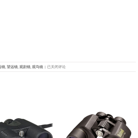
美
远镜
,
望远镜
,
观剧镜
,
观鸟镜
|
已关闭评论
国
博
士
能
奖
杯
12×50
335012
新
款
高