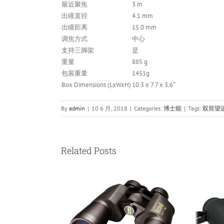
最近聚焦
3 m
出瞳直径
4.1 mm
出瞳距离
15.0 mm
调焦方式
中心
支持三脚架
是
重量
885 g
包装重量
1451g
Box Dimensions (LxWxH)
10.3 x 7.7 x 3.6″
By
admin
|
10 6 月, 2018
|
Categories:
博士能
|
Tags:
双筒望
Related Posts