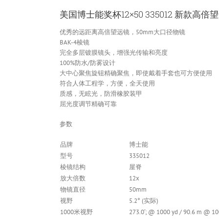
美国博士能奖杯12×50 335012 新款高倍
优秀的远距离高倍望远镜，50mm大口径物镜
BAK-4棱镜
完全多层镀膜镜头，增强光传输和亮度
100%防水/防雾设计
大中心聚焦旋钮精确聚焦，即使戴着手套也可方便使用
符合人体工程学，方便，全天使用
质感，无眩光，防滑橡胶装甲
屈光度调节精确可靠
参数
品牌
博士能
型号
335012
棱镜结构
屋脊
放大倍数
12x
物镜直径
50mm
视野
5.2° (实际)
1000米视野
273.0′; @ 1000 yd / 90.6 m @ 1