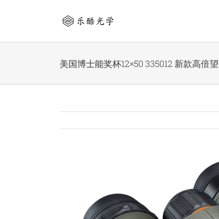
Skip
to
content
美国博士能奖杯12×50 335012 新款高倍
View
Larger
Image