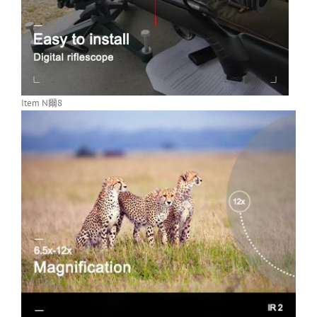
Item N爾8