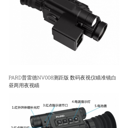
PARD普雷德NV008测距版 数码夜视仪瞄准镜白
昼两用夜视瞄