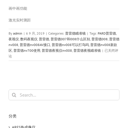
画中画功能
激光实时测距
By
admin
|
6 9 月, 2019
|
Categories:
普雷德瞄准镜
|
Tags:
PARD普雷德
,
夜视仪
,
数码夜视仪
,
普雷德
,
普雷德007和008什么区别
,
普雷德008
,
普雷德
nv008
,
普雷德nv008AV接口
,
普雷德nv008可以打鸟吗
,
普雷德nv008新款
PARD
区
,
普雷德nv700使用
,
普雷德夜视仪nv008
,
普雷德夜视瞄准镜
|
已关闭评
普
论
雷
德
NV008
测
距
版
Search
数
for:
码
夜
视
分类
仪
瞄
ARES热成像仪