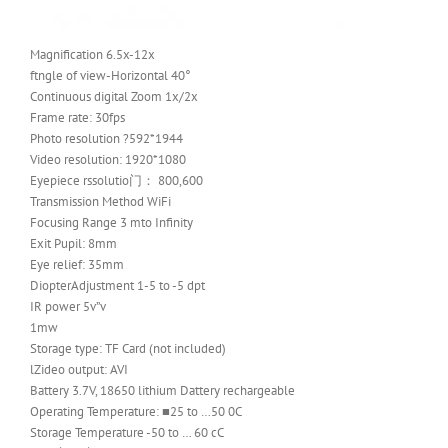
Magnification 6.5x-12x
ftngle of view-Horizontal 40°
Continuous digital Zoom 1x/2x
Frame rate: 30fps
Photo resolution ?592*1944
Video resolution: 1920*1080
Eyepiece rssolutio门： 800,600
Transmission Method WiFi
Focusing Range 3 mto Infinity
Exit Pupil: 8mm
Eye relief: 35mm
DiopterAdjustment 1-5 to -5 dpt
IR power 5v”v
1mw
Storage type: TF Card (not included)
lZideo output: AVI
Battery 3.7V, 18650 lithium Dattery rechargeable
Operating Temperature: ■25 to …50 0C
Storage Temperature -50 to … 60 cC