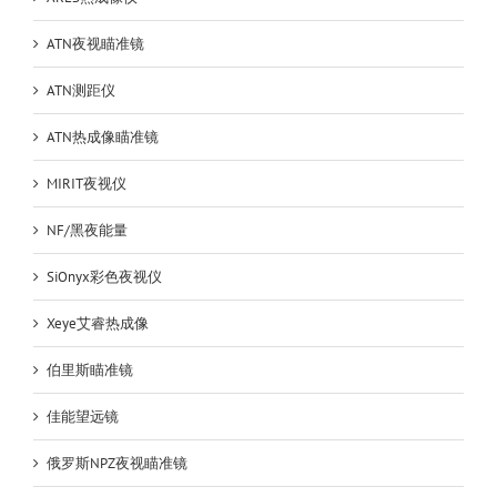
准
镜
ATN夜视瞄准镜
白
昼
ATN测距仪
两
用
ATN热成像瞄准镜
夜
视
MIRIT夜视仪
瞄
NF/黑夜能量
SiOnyx彩色夜视仪
Xeye艾睿热成像
伯里斯瞄准镜
佳能望远镜
俄罗斯NPZ夜视瞄准镜