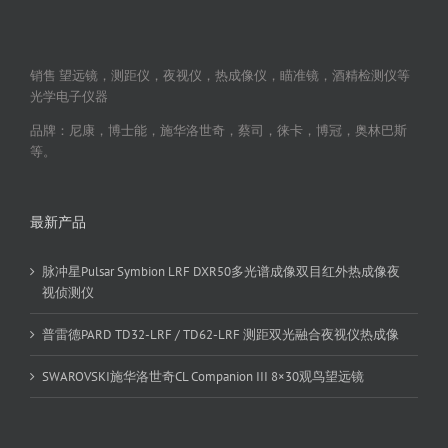
销售 望远镜，测距仪，夜视仪，热成像仪，瞄准镜，酒精检测仪等
光学电子仪器
品牌：尼康，博士能，施华洛世奇，蔡司，徕卡，博冠，奥林巴斯
等。
最新产品
脉冲星Pulsar Symbion LRF DXR50多光谱成像双目红外热成像夜
视侦测仪
普雷德PARD TD32-LRF / TD62-LRF 测距双光融合夜视仪热成像
SWAROVSKI施华洛世奇CL Companion III 8×30观鸟望远镜