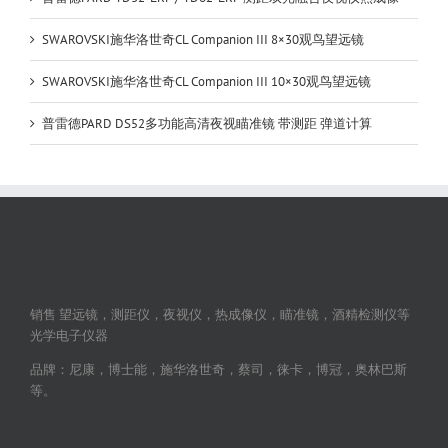
SWAROVSKI施华洛世奇CL Companion III 8×30观鸟望远镜
SWAROVSKI施华洛世奇CL Companion III 10×30观鸟望远镜
普雷德PARD DS52多功能高清夜视瞄准镜 带测距 弹道计算
销售 望远镜，测距仪，夜视仪，热成像仪，瞄准镜，酒精检测仪等
光学电子仪器
品牌：尼康，博士能，施华洛世奇，蔡司，徕卡，博冠，奥林巴斯
等。