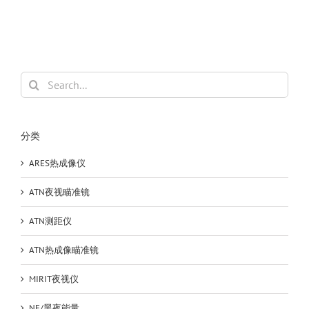
德
NV008
测
距
版
数
Search
码
for:
夜
视
仪
分类
瞄
准
ARES热成像仪
镜
白
ATN夜视瞄准镜
昼
两
ATN测距仪
用
夜
ATN热成像瞄准镜
视
瞄
MIRIT夜视仪
NF/黑夜能量