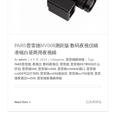
PARD普雷德NV008测距版 数码夜视仪瞄
准镜白昼两用夜视瞄
By
admin
|
6 9 月, 2019
|
Categories:
普雷德瞄准镜
|
Tags:
PARD普雷德
,
夜视仪
,
数码夜视仪
,
普雷德
,
普雷德007和008什么
区别
,
普雷德008
,
普雷德nv008
,
普雷德nv008AV接口
,
普雷德
nv008可以打鸟吗
,
普雷德nv008新款区
,
普雷德nv700使用
,
普雷
德夜视仪nv008
,
普雷德夜视瞄准镜
PARD
Read More
已关闭评论
普
雷