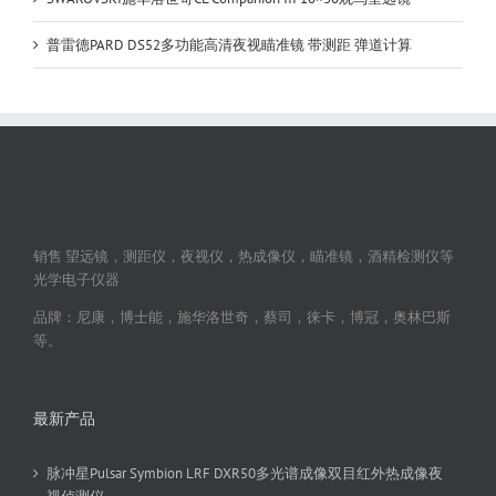
普雷德PARD DS52多功能高清夜视瞄准镜 带测距 弹道计算
销售 望远镜，测距仪，夜视仪，热成像仪，瞄准镜，酒精检测仪等
光学电子仪器
品牌：尼康，博士能，施华洛世奇，蔡司，徕卡，博冠，奥林巴斯
等。
最新产品
脉冲星Pulsar Symbion LRF DXR50多光谱成像双目红外热成像夜