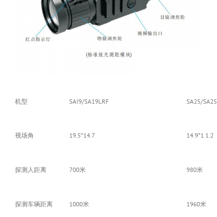
机型
SAI9/SA19LRF
SA25/SA2
视场角
19.5*14.7
14.9*1 1.2
探测人距离
700米
980米
探测车辆距离
1000米
1960米