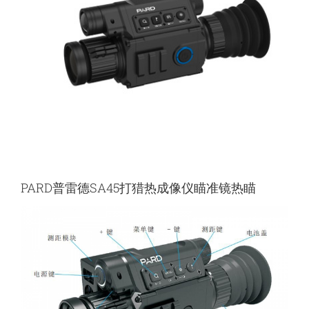
PARD普雷德SA45打猎热成像仪瞄准镜热瞄