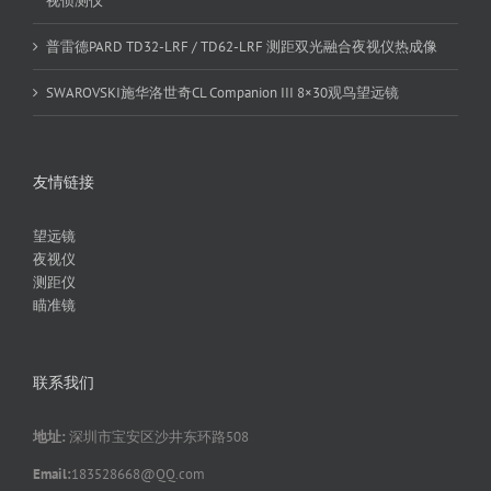
视侦测仪
普雷德PARD TD32-LRF / TD62-LRF 测距双光融合夜视仪热成像
SWAROVSKI施华洛世奇CL Companion III 8×30观鸟望远镜
友情链接
望远镜
夜视仪
测距仪
瞄准镜
联系我们
地址:
深圳市宝安区沙井东环路508
Email:
183528668@QQ.com