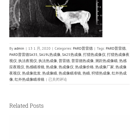
By
admin
|
13 1 月, 2020
|
Categories:
PARD普雷德
|
Tags:
PARD普雷德
,
PARD普雷德SA35
,
SA19L热成像
,
SA25热成像
,
打猎热成像仪
,
打猎热成像夜
视仪
,
执法夜视仪
,
执法热成像
,
普雷德
,
普雷德热成像
,
测距热成像瞄
,
热感
应夜视仪
,
热感瞄准镜
,
热成像
,
热成像仪
,
热成像价格
,
热成像厂家
,
热成像
夜视仪
,
热成像批发
,
热成像瞄
,
热成像瞄准镜
,
热瞄
,
狩猎热成像
,
红外热成
PARD
像
,
红外热成像瞄准镜
|
已关闭评论
普
雷
德
SA45
Related Posts
打
猎
热
成
像