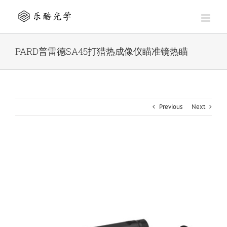
Skip
to
content
PARD普雷德SA45打猎热成像仪瞄准镜热瞄
Previous
Next
View
Larger
Image