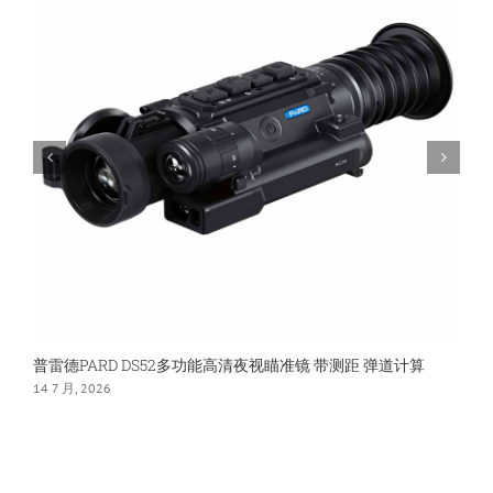
仪
瞄
准
镜
热
瞄
普雷德PARD DS52多功能高清夜视瞄准镜 带测距 弹道计算
14 7 月, 2026
1