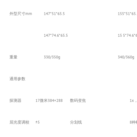
外型尺寸mm
147*51*65.5
155*51*65.
147*74.6*65.5
15 5*74.6*
重量
330/350g
340/360g
通用参数
探测器
17微米384×288
数码变焦
1x，
屈光度调校
±5
分划线
8种