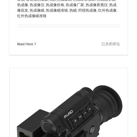
热成像
,
热成像仪
,
热成像价格
,
热成像厂家
,
热成像夜视仪
,
热成
像批发
,
热成像瞄
,
热成像瞄准镜
,
热瞄
,
狩猎热成像
,
红外热成像
,
红外热成像瞄准镜
PARD
Read More
已关闭评论
普
雷
德
新
款
SA35L
测
距
版
热
成
像
仪
瞄
准