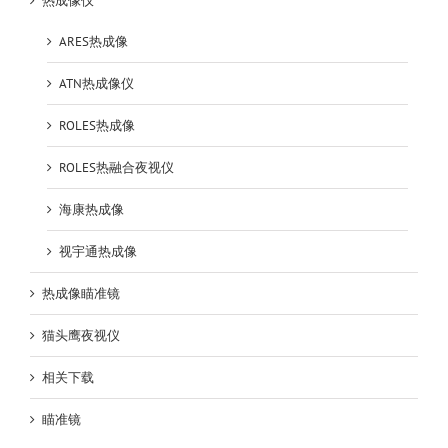
热成像仪
ARES热成像
ATN热成像仪
ROLES热成像
ROLES热融合夜视仪
海康热成像
视宇通热成像
热成像瞄准镜
猫头鹰夜视仪
相关下载
瞄准镜