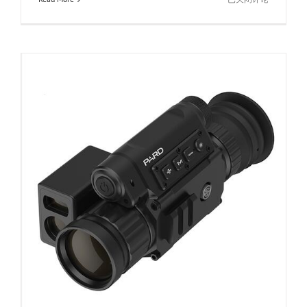
普
雷
德
SA19
打
猎
热
成
像
仪
瞄
准
镜
热
瞄