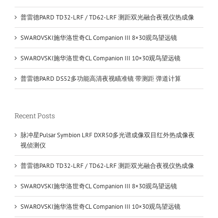
普雷德PARD TD32-LRF / TD62-LRF 测距双光融合夜视仪热成像
SWAROVSKI施华洛世奇CL Companion III 8×30观鸟望远镜
SWAROVSKI施华洛世奇CL Companion III 10×30观鸟望远镜
普雷德PARD DS52多功能高清夜视瞄准镜 带测距 弹道计算
Recent Posts
脉冲星Pulsar Symbion LRF DXR50多光谱成像双目红外热成像夜
视侦测仪
普雷德PARD TD32-LRF / TD62-LRF 测距双光融合夜视仪热成像
SWAROVSKI施华洛世奇CL Companion III 8×30观鸟望远镜
SWAROVSKI施华洛世奇CL Companion III 10×30观鸟望远镜