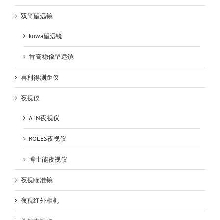
双筒望远镜
kowa望远镜
肯高稳像望远镜
喜利得测距仪
夜视仪
ATN夜视仪
ROLES夜视仪
博士能夜视仪
夜视瞄准镜
夜视红外相机