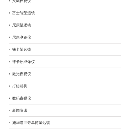
头戴夜视仪
富士能望远镜
尼康望远镜
尼康测距仪
徕卡望远镜
徕卡热成像仪
微光夜视仪
打猎相机
数码夜视仪
新闻资讯
施华洛世奇单筒望远镜