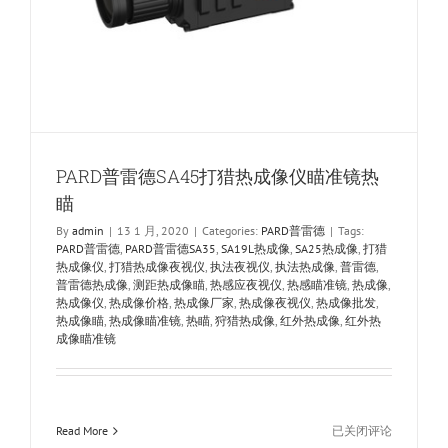
PARD普雷德SA45打猎热成像仪瞄准镜热
瞄
By
admin
|
13 1 月, 2020
|
Categories:
PARD普雷德
|
Tags:
PARD普雷德
,
PARD普雷德SA35
,
SA19L热成像
,
SA25热成像
,
打猎
热成像仪
,
打猎热成像夜视仪
,
执法夜视仪
,
执法热成像
,
普雷德
,
普雷德热成像
,
测距热成像瞄
,
热感应夜视仪
,
热感瞄准镜
,
热成像
,
热成像仪
,
热成像价格
,
热成像厂家
,
热成像夜视仪
,
热成像批发
,
热成像瞄
,
热成像瞄准镜
,
热瞄
,
狩猎热成像
,
红外热成像
,
红外热
成像瞄准镜
PARD
Read More
已关闭评论