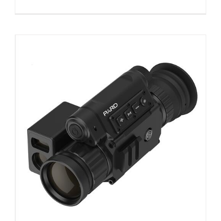
普
雷
德
新
款
SA25L
测
距
版
热
成
像
仪
一
瞄
准
镜
测
距
一
体
热
瞄