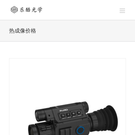
Skip
to
content
热成像价格