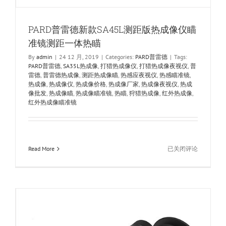
PARD普雷德新款SA45L测距版热成像仪瞄
准镜测距一体热瞄
By
admin
|
24 12 月, 2019
|
Categories:
PARD普雷德
|
Tags:
PARD普雷德
,
SA35L热成像
,
打猎热成像仪
,
打猎热成像夜视仪
,
普
雷德
,
普雷德热成像
,
测距热成像瞄
,
热感应夜视仪
,
热感瞄准镜
,
热成像
,
热成像仪
,
热成像价格
,
热成像厂家
,
热成像夜视仪
,
热成
像批发
,
热成像瞄
,
热成像瞄准镜
,
热瞄
,
狩猎热成像
,
红外热成像
,
红外热成像瞄准镜
PARD
Read More
已关闭评论
普
雷
德
新
款
SA45L
测