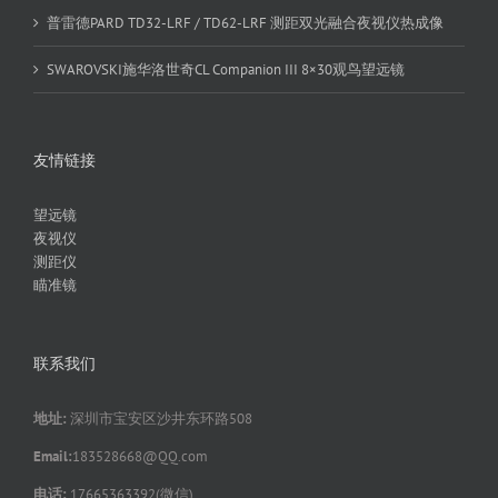
普雷德PARD TD32-LRF / TD62-LRF 测距双光融合夜视仪热成像
SWAROVSKI施华洛世奇CL Companion III 8×30观鸟望远镜
友情链接
望远镜
夜视仪
测距仪
瞄准镜
联系我们
地址:
深圳市宝安区沙井东环路508
Email:
183528668@QQ.com
电话:
17665363392(微信)