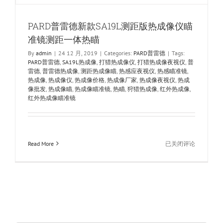
PARD普雷德新款SA19L测距版热成像仪瞄
准镜测距一体热瞄
By
admin
|
24 12 月, 2019
|
Categories:
PARD普雷德
|
Tags:
PARD普雷德
,
SA19L热成像
,
打猎热成像仪
,
打猎热成像夜视仪
,
普
雷德
,
普雷德热成像
,
测距热成像瞄
,
热感应夜视仪
,
热感瞄准镜
,
热成像
,
热成像仪
,
热成像价格
,
热成像厂家
,
热成像夜视仪
,
热成
像批发
,
热成像瞄
,
热成像瞄准镜
,
热瞄
,
狩猎热成像
,
红外热成像
,
红外热成像瞄准镜
PARD
Read More
已关闭评论
普
雷
德
新
款
SA19L
测
距