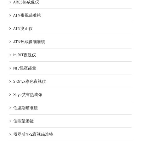
ARES热成像仪
测
距
ATN夜视瞄准镜
望
远
ATN测距仪
镜
ATN热成像瞄准镜
MIRIT夜视仪
NF/黑夜能量
SiOnyx彩色夜视仪
Xeye艾睿热成像
伯里斯瞄准镜
佳能望远镜
俄罗斯NPZ夜视瞄准镜