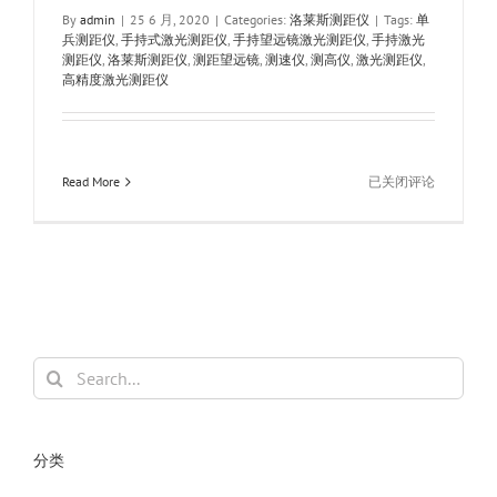
By
admin
|
25 6 月, 2020
|
Categories:
洛莱斯测距仪
|
Tags:
单
兵测距仪
,
手持式激光测距仪
,
手持望远镜激光测距仪
,
手持激光
测距仪
,
洛莱斯测距仪
,
测距望远镜
,
测速仪
,
测高仪
,
激光测距仪
,
高精度激光测距仪
ROLES
Read More
已关闭评论
洛
莱
斯
LRM2000H
激
光
测
距
Search
测
for:
高
仪
测
分类
速
仪