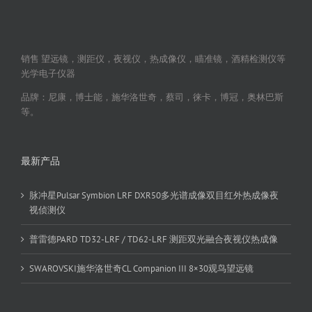
销售 望远镜，测距仪，夜视仪，热成像仪，瞄准镜，酒精检测仪等
光学电子仪器
品牌：尼康，博士能，施华洛世奇，蔡司，徕卡，博冠，奥林巴斯
等。
最新产品
脉冲星Pulsar Symbion LRF DXR50多光谱成像双目红外热成像夜
视侦测仪
普雷德PARD TD32-LRF / TD62-LRF 测距双光融合夜视仪热成像
SWAROVSKI施华洛世奇CL Companion III 8×30观鸟望远镜