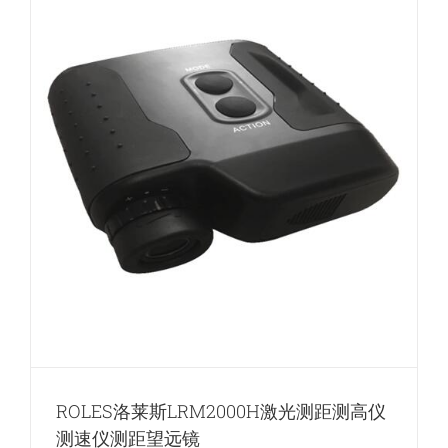
测
距
望
远
镜
测
距
仪
距
ROLES洛莱斯LRM2000H激光测距测高仪
测速仪测距望远镜