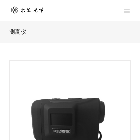
Skip
to
content
测高仪