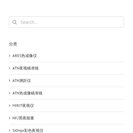
(AI)
高
清
Search
热
for:
成
像
仪
分类
红
外
ARES热成像仪
夜
视
ATN夜视瞄准镜
电
力
ATN测距仪
地
暖
ATN热成像瞄准镜
漏
水
MIRIT夜视仪
检
测
NF/黑夜能量
SiOnyx彩色夜视仪