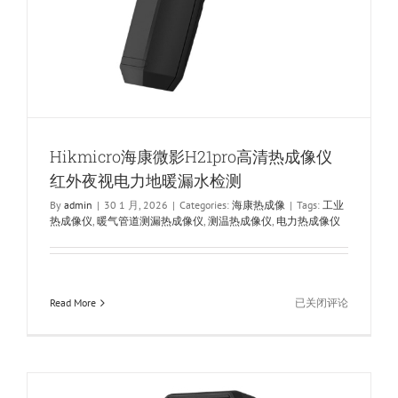
Hikmicro海康微影H21pro高清热成像仪
红外夜视电力地暖漏水检测
By
admin
|
30 1 月, 2026
|
Categories:
海康热成像
|
Tags:
工业
热成像仪
,
暖气管道测漏热成像仪
,
测温热成像仪
,
电力热成像仪
Hikmicro
Read More
已关闭评论
海
康
微
影
H21pro