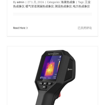
By
admin
|
27 1 月, 2026
|
Categories:
海康热成像
|
Tags:
工业
热成像仪
,
暖气管道测漏热成像仪
,
测温热成像仪
,
电力热成像仪
Hikmicro
Read More
已关闭评论
海
康
微
影
H21proS+
(AI)
高
清
热
成
像
仪
红
外
夜
视