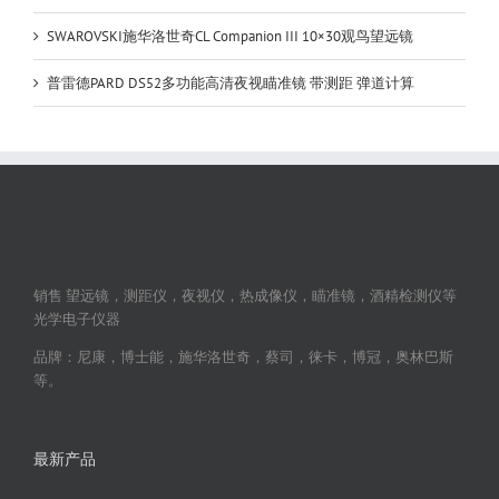
SWAROVSKI施华洛世奇CL Companion III 10×30观鸟望远镜
普雷德PARD DS52多功能高清夜视瞄准镜 带测距 弹道计算
销售 望远镜，测距仪，夜视仪，热成像仪，瞄准镜，酒精检测仪等
光学电子仪器
品牌：尼康，博士能，施华洛世奇，蔡司，徕卡，博冠，奥林巴斯
等。
最新产品