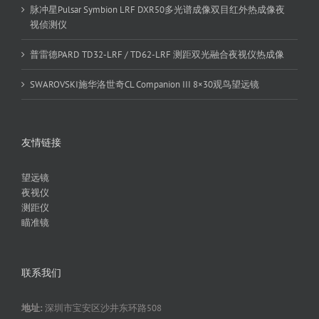
脉冲星Pulsar Symbion LRF DXR50多光谱成像双目红外热成像夜
视侦测仪
普雷德PARD TD32-LRF / TD62-LRF 测距双光融合夜视仪热成像
SWAROVSKI施华洛世奇CL Companion III 8×30观鸟望远镜
友情链接
望远镜
夜视仪
测距仪
瞄准镜
联系我们
地址:
深圳市宝安区沙井东环路508