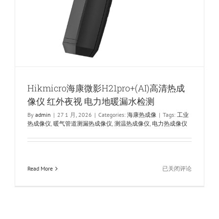
电
力
地
暖
漏
水
检
测
Hikmicro海康微影H21pro+(AI)高清热成
像仪 红外夜视 电力地暖漏水检测
By
admin
|
27 1 月, 2026
|
Categories:
海康热成像
|
Tags:
工业
热成像仪
,
暖气管道测漏热成像仪
,
测温热成像仪
,
电力热成像仪
Hikmicro
Read More
已关闭评论
海
康
微
影
H21pro+