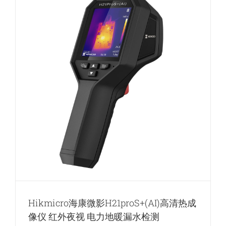
高
清
热
成
像
仪
红
外
夜
视
电
力
地
暖
漏
水
检
测
Hikmicro海康微影H21proS+(AI)高清热成
像仪 红外夜视 电力地暖漏水检测