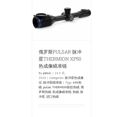
冲
星
XM50
LSAR 脉冲星
新
 XP50热成像瞄准
款
镜
热
像仪
脉冲星瞄准镜
成
像
瞄
准
俄罗斯PULSAR 脉冲
镜
星THERMION XP50
热成像瞄准镜
By
admin
|
24 5 月,
2020
|
Categories:
脉冲星热成像
仪
,
脉冲星瞄准镜
|
Tags:
640热
瞄
,
pulsar
,
THERMION新款热瞄
,
俄
罗斯热瞄
,
热成像瞄准镜
,
热瞄
,
脉
冲星
,
进口热瞄