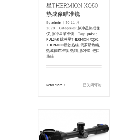
星THERMION XQ50
热成像瞄准镜
By
admin
|
30 11 月,
2020
|
Categories:
脉冲星热成像
仪
,
脉冲星瞄准镜
|
Tags:
pulsar
,
PULSAR 脉冲星THERMION XQ50
,
THERMION新款热瞄
,
俄罗斯热瞄
,
热成像瞄准镜
,
热瞄
,
脉冲星
,
进口
热瞄
俄
Read More
已关闭评论
罗
斯
PULSAR
脉
冲
星
THERMION
XQ50
AR 脉冲星XM50