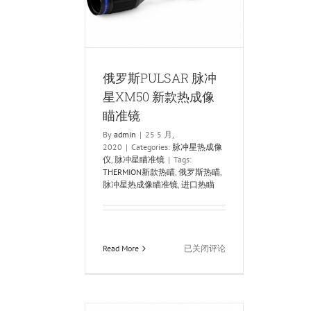
热
成像瞄准镜
成
像仪
脉冲星瞄准镜
像
瞄
准
镜
俄罗斯PULSAR 脉冲
星XM50 新款热成像
瞄准镜
By
admin
|
25 5 月,
2020
|
Categories:
脉冲星热成像
仪
,
脉冲星瞄准镜
|
Tags:
THERMION新款热瞄
,
俄罗斯热瞄
,
脉冲星热成像瞄准镜
,
进口热瞄
俄
Read More
已关闭评论
罗
斯
PULSAR
脉