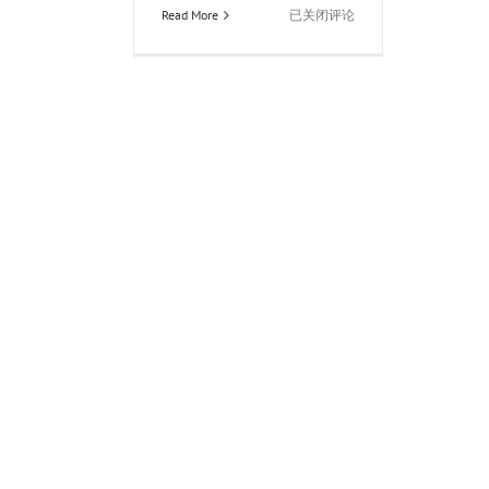
俄
Read More
已关闭评论
罗
斯
PULSAR
脉
冲
星
THERMION
XP50
热
成
像
瞄
准
镜