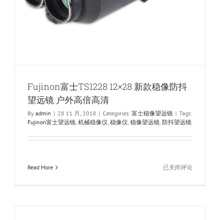
Fujinon富士TS1228 12×28 新款稳像防抖
望远镜 户外高倍高清
By
admin
|
28 11 月, 2018
|
Categories:
富士稳像望远镜
|
Tags:
Fujinon富士望远镜
,
机械稳像仪
,
稳像仪
,
稳像望远镜
,
防抖望远镜
Fujinon
Read More
已关闭评论
富
士
TS1228
12×28
新