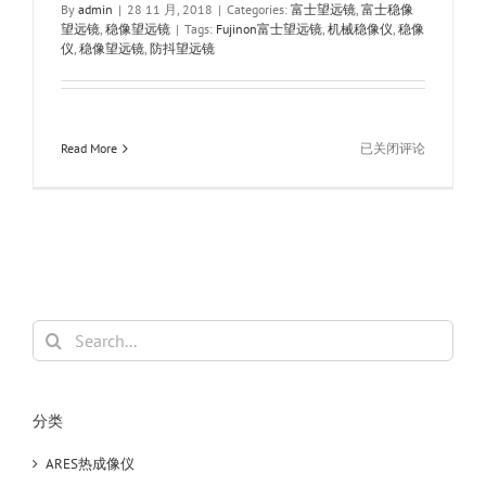
By
admin
|
28 11 月, 2018
|
Categories:
富士望远镜
,
富士稳像
望远镜
,
稳像望远镜
|
Tags:
Fujinon富士望远镜
,
机械稳像仪
,
稳像
仪
,
稳像望远镜
,
防抖望远镜
Fujinon
Read More
已关闭评论
富
士
机
械
陀
螺
稳
像
Search
防
for:
抖
望
远
分类
镜
S1640
ARES热成像仪
16×40