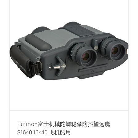
款
稳
像
防
抖
望
远
镜
户
外
高
倍
高
清
Fujinon富士机械陀螺稳像防抖望远镜
S1640 16×40 飞机船用