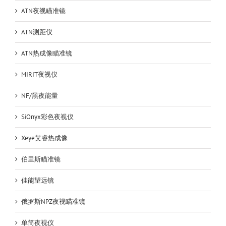
飞
ATN夜视瞄准镜
机
船
ATN测距仪
用
ATN热成像瞄准镜
MIRIT夜视仪
NF/黑夜能量
SiOnyx彩色夜视仪
Xeye艾睿热成像
伯里斯瞄准镜
佳能望远镜
俄罗斯NPZ夜视瞄准镜
单筒夜视仪