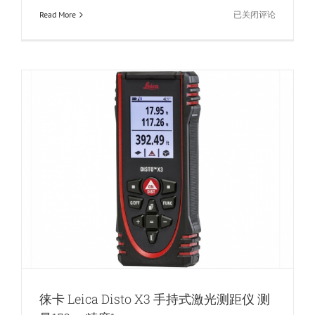
ROLES
Read More
已关闭评论
洛
莱
斯
SN2500
双
筒
高
精
度
激
光
测
距
望
远
镜
徕卡 Leica Disto X3 手持式激光测距仪 测