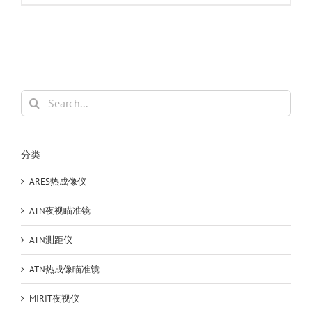
HILTI
喜
利
得
激
光
测
Search
距
for:
仪
PD
CS
分类
测
量
ARES热成像仪
200m
高
ATN夜视瞄准镜
精
度
ATN测距仪
内
置
ATN热成像瞄准镜
摄
像
MIRIT夜视仪
头