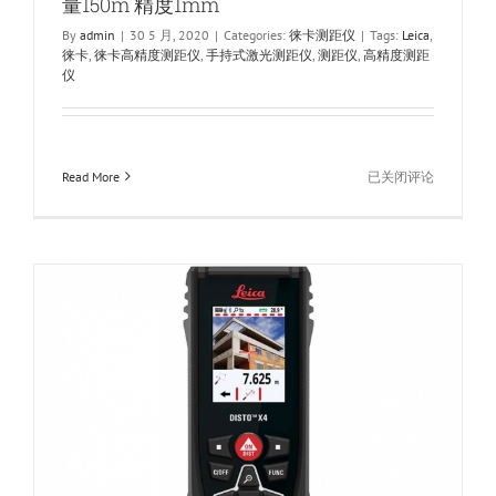
量150m 精度1mm
By
admin
|
30 5 月, 2020
|
Categories:
徕卡测距仪
|
Tags:
Leica
,
徕卡
,
徕卡高精度测距仪
,
手持式激光测距仪
,
测距仪
,
高精度测距
仪
徕
Read More
已关闭评论
卡
Leica
Disto
X3
手
持
式
激
光
测
距
仪
测
量