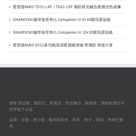
普雷德PARD TD32-LRF / TD62-LRF 测距双光融合夜视仪热成像
SWAROVSKI施华洛世奇CL Companion III 8×30观鸟望远镜
SWAROVSKI施华洛世奇CL Companion III 10×30观鸟望远镜
普雷德PARD DS52多功能高清夜视瞄准镜 带测距 弹道计算
销售 望远镜，测距仪，夜视仪，热成像仪，瞄准镜，酒精检测仪等
光学电子仪器
品牌：尼康，博士能，施华洛世奇，蔡司，徕卡，博冠，奥林巴斯
等。