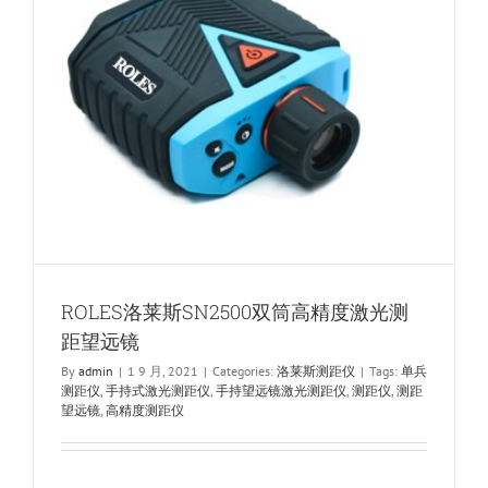
激
光
测
距
望
远
镜
单
兵
测
距
仪
ROLES洛莱斯SN2500双筒高精度激光测
距望远镜
By
admin
|
1 9 月, 2021
|
Categories:
洛莱斯测距仪
|
Tags:
单兵
测距仪
,
手持式激光测距仪
,
手持望远镜激光测距仪
,
测距仪
,
测距
望远镜
,
高精度测距仪