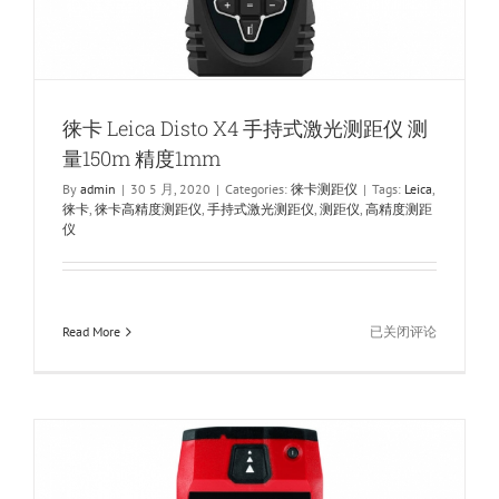
150m
精
度
1mm
徕卡 Leica Disto X4 手持式激光测距仪 测
量150m 精度1mm
By
admin
|
30 5 月, 2020
|
Categories:
徕卡测距仪
|
Tags:
Leica
,
徕卡
,
徕卡高精度测距仪
,
手持式激光测距仪
,
测距仪
,
高精度测距
仪
徕
Read More
已关闭评论
卡
Leica
Disto
X4
手
持
式