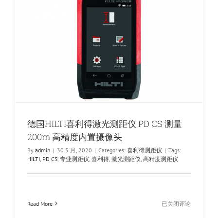
激
光
测
距
仪
测
量
150m
精
度
1mm
德国HILTI喜利得激光测距仪 PD CS 测量
200m 高精度内置摄像头
By
admin
|
30 5 月, 2020
|
Categories:
喜利得测距仪
|
Tags:
HILTI
,
PD CS
,
专业测距仪
,
喜利得
,
激光测距仪
,
高精度测距仪
德
Read More
已关闭评论
国