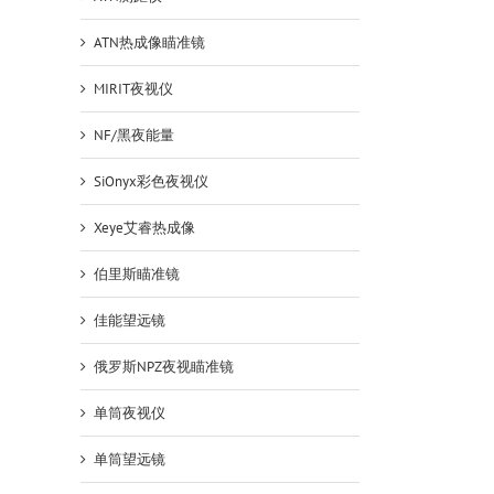
ATN热成像瞄准镜
MIRIT夜视仪
NF/黑夜能量
SiOnyx彩色夜视仪
Xeye艾睿热成像
伯里斯瞄准镜
佳能望远镜
俄罗斯NPZ夜视瞄准镜
单筒夜视仪
单筒望远镜