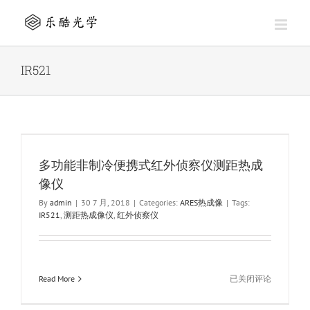
Skip
to
content
IR521
多功能非制冷便携式红外侦察仪测距热成
像仪
By
admin
|
30 7 月, 2018
|
Categories:
ARES热成像
|
Tags:
IR521
,
测距热成像仪
,
红外侦察仪
多
Read More
已关闭评论
功
能