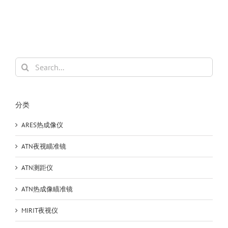
非
制
冷
便
携
式
Search
红
for:
外
侦
察
分类
仪
测
ARES热成像仪
距
热
ATN夜视瞄准镜
成
像
ATN测距仪
仪
ATN热成像瞄准镜
MIRIT夜视仪