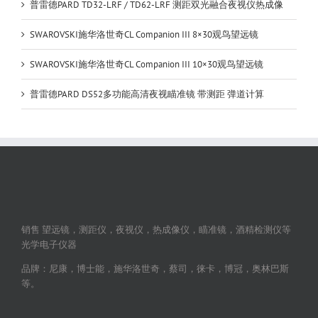
普雷德PARD TD32-LRF / TD62-LRF 测距双光融合夜视仪热成像
SWAROVSKI施华洛世奇CL Companion III 8×30观鸟望远镜
SWAROVSKI施华洛世奇CL Companion III 10×30观鸟望远镜
普雷德PARD DS52多功能高清夜视瞄准镜 带测距 弹道计算
销售 望远镜，测距仪，夜视仪，热成像仪，瞄准镜，酒精检测仪等
光学电子仪器
品牌：尼康，博士能，施华洛世奇，蔡司，徕卡，博冠，奥林巴斯
等。