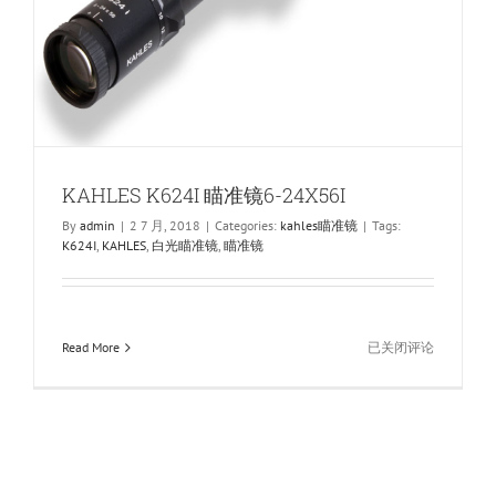
KAHLES K624I 瞄准镜6-24X56I
By
admin
|
2 7 月, 2018
|
Categories:
kahles瞄准镜
|
Tags:
K624I
,
KAHLES
,
白光瞄准镜
,
瞄准镜
KAHLES
Read More
已关闭评论
K624I
瞄
准
镜
6-
24X56I