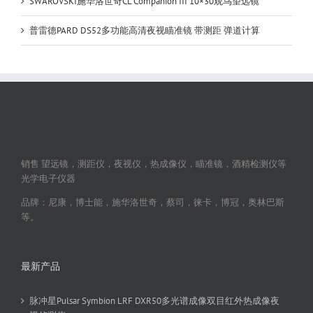
SWAROVSKI施华洛世奇CL Companion III 10×30观鸟望远镜
普雷德PARD DS52多功能高清夜视瞄准镜 带测距 弹道计算
销售 望远镜，测距仪，夜视仪，热成像仪，瞄准镜，酒精检测仪等
光学电子仪器
品牌：尼康，博士能，施华洛世奇，蔡司，徕卡，博冠，奥林巴斯
等。
最新产品
脉冲星Pulsar Symbion LRF DXR50多光谱成像双目红外热成像夜