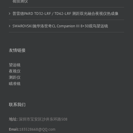
视侦测仪
普雷德PARD TD32-LRF / TD62-LRF 测距双光融合夜视仪热成像
SWAROVSKI施华洛世奇CL Companion III 8×30观鸟望远镜
友情链接
望远镜
夜视仪
测距仪
瞄准镜
联系我们
地址:
深圳市宝安区沙井东环路508
Email:
183528668@QQ.com