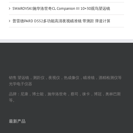
SWAROVSKI施华洛世奇CL Companion III 10×30观鸟望远镜
普雷德PARD DS52多功能高清夜视瞄准镜 带测距 弹道计算
销售 望远镜，测距仪，夜视仪，热成像仪，瞄准镜，酒精检测仪等
光学电子仪器
品牌：尼康，博士能，施华洛世奇，蔡司，徕卡，博冠，奥林巴斯
等。
最新产品