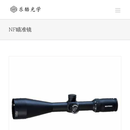
Skip
to
content
NF瞄准镜