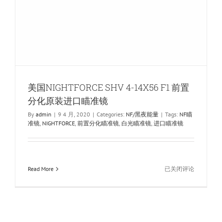
美国NIGHTFORCE SHV 4-14X56 F1 前置
分化原装进口瞄准镜
By
admin
|
9 4 月, 2020
|
Categories:
NF/黑夜能量
|
Tags:
NF瞄
准镜
,
NIGHTFORCE
,
前置分化瞄准镜
,
白光瞄准镜
,
进口瞄准镜
美
Read More
已关闭评论
国
NIGHTFORCE
SHV
4-
14X56