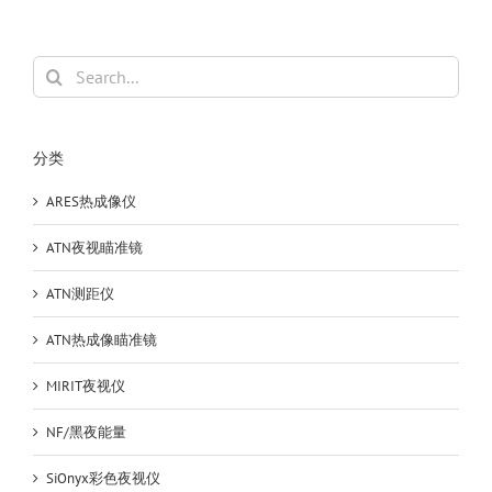
F1
前
置
Search
分
for:
化
原
装
分类
进
口
ARES热成像仪
瞄
准
ATN夜视瞄准镜
镜
ATN测距仪
ATN热成像瞄准镜
MIRIT夜视仪
NF/黑夜能量
SiOnyx彩色夜视仪