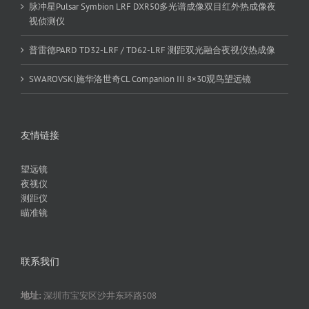
脉冲星Pulsar Symbion LRF DXR50多光谱成像双目红外热成像夜
视侦测仪
普雷德PARD TD32-LRF / TD62-LRF 测距双光融合夜视仪热成像
SWAROVSKI施华洛世奇CL Companion III 8×30观鸟望远镜
友情链接
望远镜
夜视仪
测距仪
瞄准镜
联系我们
地址:
深圳市宝安区沙井东环路508