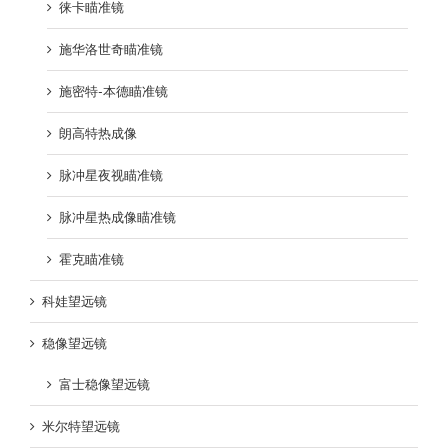
徕卡瞄准镜
施华洛世奇瞄准镜
施密特-本德瞄准镜
朗高特热成像
脉冲星夜视瞄准镜
脉冲星热成像瞄准镜
霍克瞄准镜
科娃望远镜
稳像望远镜
富士稳像望远镜
米尔特望远镜