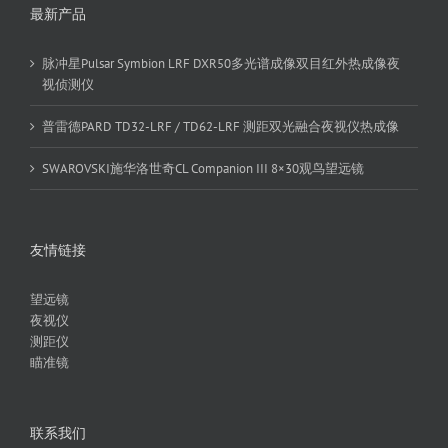
最新产品
脉冲星Pulsar Symbion LRF DXR50多光谱成像双目红外热成像夜
视侦测仪
普雷德PARD TD32-LRF / TD62-LRF 测距双光融合夜视仪热成像
SWAROVSKI施华洛世奇CL Companion III 8×30观鸟望远镜
友情链接
望远镜
夜视仪
测距仪
瞄准镜
联系我们