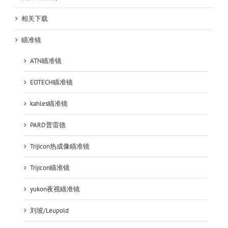
相关下载
瞄准镜
ATN瞄准镜
EOTECH瞄准镜
kahles瞄准镜
PARD普雷德
Trijicon热成像瞄准镜
Trijicon瞄准镜
yukon夜视瞄准镜
刘坡/Leupold