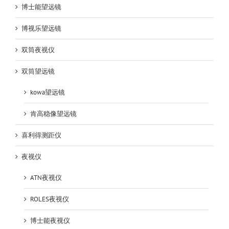
博士能望远镜
博视乐望远镜
双筒夜视仪
双筒望远镜
kowa望远镜
肯高稳像望远镜
喜利得测距仪
夜视仪
ATN夜视仪
ROLES夜视仪
博士能夜视仪