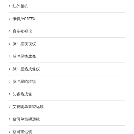
红外相机
维特/VORTEX
育空夜视仪
脉冲星夜视仪
脉冲星热成像
脉冲星热成像仪
脉冲星瞄准镜
艾睿热成像
艾视朗单筒望远镜
蔡司单筒望远镜
蔡司望远镜