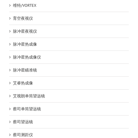
维特/VORTEX
育空夜视仪
脉冲星夜视仪
脉冲星热成像
脉冲星热成像仪
脉冲星瞄准镜
艾睿热成像
艾视朗单筒望远镜
蔡司单筒望远镜
蔡司望远镜
蔡司测距仪