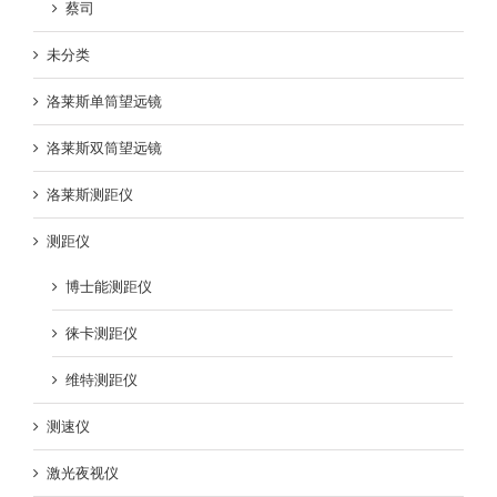
蔡司
未分类
洛莱斯单筒望远镜
洛莱斯双筒望远镜
洛莱斯测距仪
测距仪
博士能测距仪
徕卡测距仪
维特测距仪
测速仪
激光夜视仪