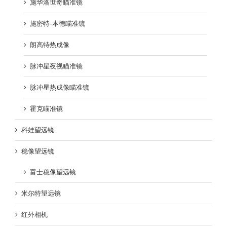
施华洛世奇瞄准镜
施密特-本德瞄准镜
朗高特热成像
脉冲星夜视瞄准镜
脉冲星热成像瞄准镜
霍克瞄准镜
科娃望远镜
稳像望远镜
富士稳像望远镜
米尔特望远镜
红外相机