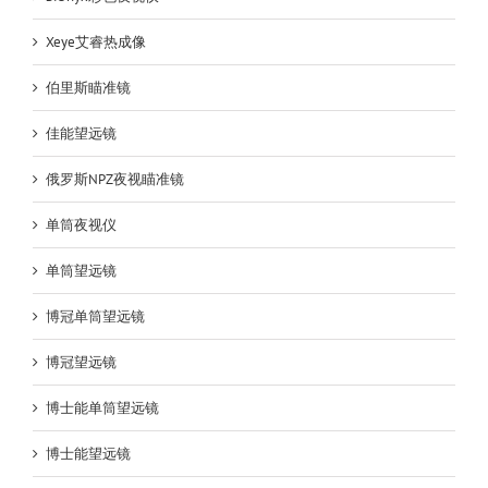
Xeye艾睿热成像
伯里斯瞄准镜
佳能望远镜
俄罗斯NPZ夜视瞄准镜
单筒夜视仪
单筒望远镜
博冠单筒望远镜
博冠望远镜
博士能单筒望远镜
博士能望远镜