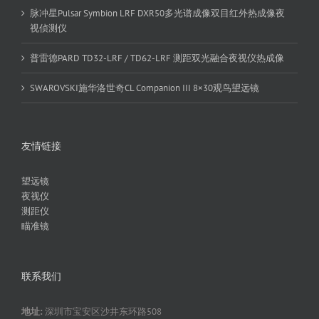
脉冲星Pulsar Symbion LRF DXR50多光谱成像双目红外热成像夜
视侦测仪
普雷德PARD TD32-LRF / TD62-LRF 测距双光融合夜视仪热成像
SWAROVSKI施华洛世奇CL Companion III 8×30观鸟望远镜
友情链接
望远镜
夜视仪
测距仪
瞄准镜
联系我们
地址:
深圳市宝安区沙井东环路508