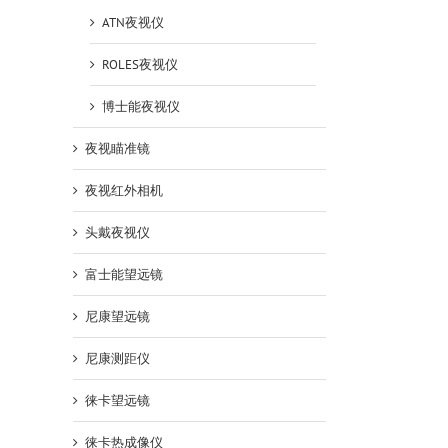
ATN夜视仪
ROLES夜视仪
博士能夜视仪
夜视瞄准镜
夜视红外相机
头戴夜视仪
富士能望远镜
尼康望远镜
尼康测距仪
徕卡望远镜
徕卡热成像仪