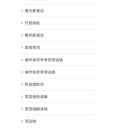
微光夜视仪
打猎相机
数码夜视仪
新闻资讯
施华洛世奇单筒望远镜
施华洛世奇望远镜
昕锐测距仪
普雷德热成像
普雷德瞄准镜
望远镜