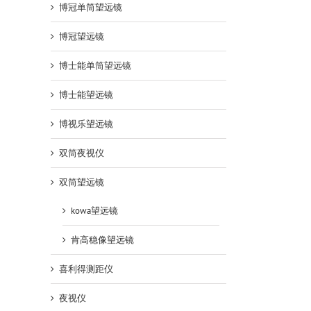
博冠单筒望远镜
博冠望远镜
博士能单筒望远镜
博士能望远镜
博视乐望远镜
双筒夜视仪
双筒望远镜
kowa望远镜
肯高稳像望远镜
喜利得测距仪
夜视仪