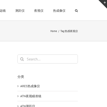
远镜
测距仪
夜视仪
热成像仪
Home
Tag:
热感夜视仪
Search
for:
分类
ARES热成像仪
ATN夜视瞄准镜
ATN测距仪