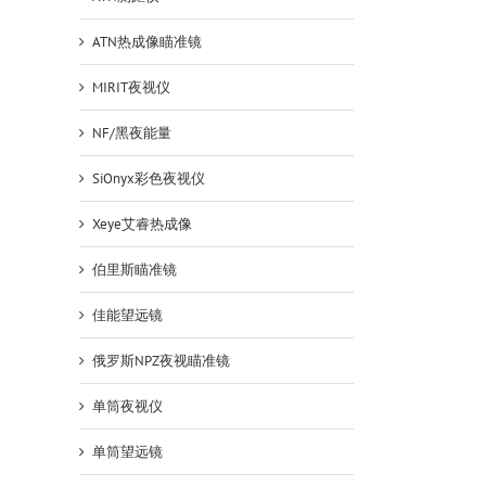
ATN热成像瞄准镜
MIRIT夜视仪
NF/黑夜能量
SiOnyx彩色夜视仪
Xeye艾睿热成像
伯里斯瞄准镜
佳能望远镜
俄罗斯NPZ夜视瞄准镜
单筒夜视仪
单筒望远镜