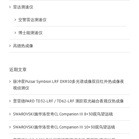
雷达测速仪
交警雷达测速仪
博士能测速仪
高德热成像
近期文章
脉冲星Pulsar Symbion LRF DXR50多光谱成像双目红外热成像夜
视侦测仪
普雷德PARD TD32-LRF / TD62-LRF 测距双光融合夜视仪热成像
SWAROVSKI施华洛世奇CL Companion III 8×30观鸟望远镜
SWAROVSKI施华洛世奇CL Companion III 10×30观鸟望远镜