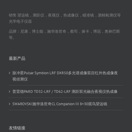
销售 望远镜，测距仪，夜视仪，热成像仪，瞄准镜，酒精检测仪等
光学电子仪器
品牌：尼康，博士能，施华洛世奇，蔡司，徕卡，博冠，奥林巴斯
等。
最新产品
脉冲星Pulsar Symbion LRF DXR50多光谱成像双目红外热成像夜
视侦测仪
普雷德PARD TD32-LRF / TD62-LRF 测距双光融合夜视仪热成像
SWAROVSKI施华洛世奇CL Companion III 8×30观鸟望远镜
友情链接