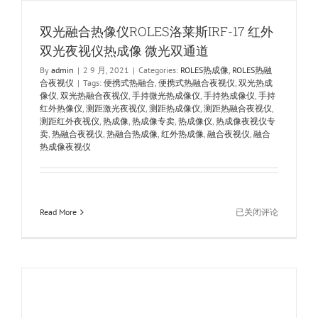
夜
视
双光融合热像仪ROLES洛莱斯IRF-17 红外
仪
双光夜视仪热成像 微光双通道
By
admin
|
2 9 月, 2021
|
Categories:
ROLES热成像
,
ROLES热融
合夜视仪
|
Tags:
便携式热融合
,
便携式热融合夜视仪
,
双光热成
像仪
,
双光热融合夜视仪
,
手持微光热成像仪
,
手持热成像仪
,
手持
红外热像仪
,
测距激光夜视仪
,
测距热成像仪
,
测距热融合夜视仪
,
测距红外夜视仪
,
热成像
,
热成像专卖
,
热成像仪
,
热成像夜视仪专
卖
,
热融合夜视仪
,
热融合热成像
,
红外热成像
,
融合夜视仪
,
融合
热成像夜视仪
双
Read More
已关闭评论
光
融
合
热
像
仪
ROLES