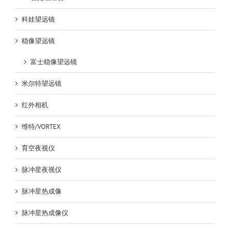
科娃望远镜
稳像望远镜
富士稳像望远镜
米尔特望远镜
红外相机
维特/VORTEX
育空夜视仪
脉冲星夜视仪
脉冲星热成像
脉冲星热成像仪