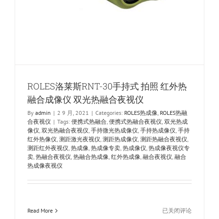
ROLES洛莱斯RNT-30手持式 拍照 红外热
融合成像仪 双光热融合夜视仪
By
admin
|
2 9 月, 2021
|
Categories:
ROLES热成像
,
ROLES热融
合夜视仪
|
Tags:
便携式热融合
,
便携式热融合夜视仪
,
双光热成
像仪
,
双光热融合夜视仪
,
手持微光热成像仪
,
手持热成像仪
,
手持
红外热像仪
,
测距激光夜视仪
,
测距热成像仪
,
测距热融合夜视仪
,
测距红外夜视仪
,
热成像
,
热成像专卖
,
热成像仪
,
热成像夜视仪专
卖
,
热融合夜视仪
,
热融合热成像
,
红外热成像
,
融合夜视仪
,
融合
热成像夜视仪
ROLES
Read More
已关闭评论