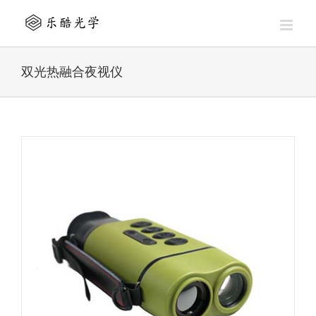
Skip
to
content
双光热融合夜视仪