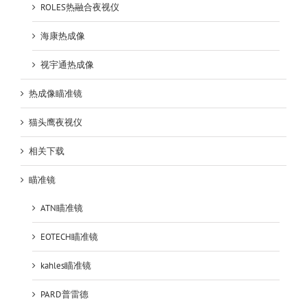
ROLES热融合夜视仪
海康热成像
视宇通热成像
热成像瞄准镜
猫头鹰夜视仪
相关下载
瞄准镜
ATN瞄准镜
EOTECH瞄准镜
kahles瞄准镜
PARD普雷德