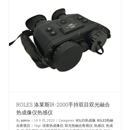
洛
莱
斯
IRF-
17
红
外
双
光
夜
视
仪
热
成
像
微
光
双
ROLES 洛莱斯IR-2000手持双目双光融合
通
热成像仪热感仪
道
By
admin
|
18 9 月, 2020
|
Categories:
ROLES热成像
,
ROLES热融
合夜视仪
|
Tags:
侦查热成像仪
,
双光热融合夜视仪
,
热感仪
,
热成