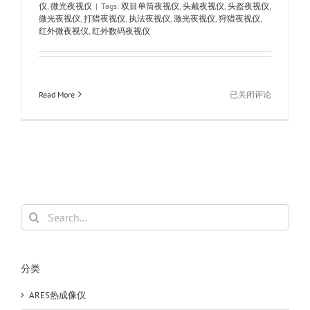
仪
,
微光夜视仪
|
Tags:
双目单筒夜视仪
,
头戴夜视仪
,
头盔夜视仪
,
微光夜视仪
,
打猎夜视仪
,
执法夜视仪
,
激光夜视仪
,
狩猎夜视仪
,
红外微夜视仪
,
红外数码夜视仪
JCY203
Read More
已关闭评论
双
目
单
筒
微
光
夜
视
Search
仪
for:
分类
ARES热成像仪