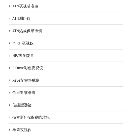
ATN夜视瞄准镜
ATN测距仪
ATN热成像瞄准镜
MIRIT夜视仪
NF/黑夜能量
SiOnyx彩色夜视仪
Xeye艾睿热成像
伯里斯瞄准镜
佳能望远镜
俄罗斯NPZ夜视瞄准镜
单筒夜视仪