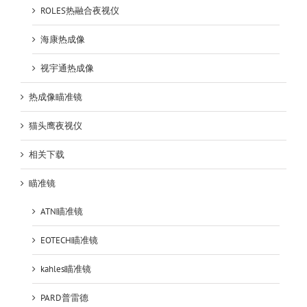
ROLES热融合夜视仪
海康热成像
视宇通热成像
热成像瞄准镜
猫头鹰夜视仪
相关下载
瞄准镜
ATN瞄准镜
EOTECH瞄准镜
kahles瞄准镜
PARD普雷德