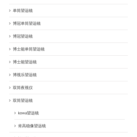
单筒望远镜
博冠单筒望远镜
博冠望远镜
博士能单筒望远镜
博士能望远镜
博视乐望远镜
双筒夜视仪
双筒望远镜
kowa望远镜
肯高稳像望远镜