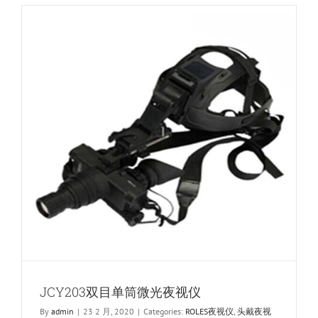
AN/PSQ-
24
手
持
热
融
合
成
像
仪/
头
盔
式
热
融
合
夜
视
仪
JCY203双目单筒微光夜视仪
By
admin
|
23 2 月, 2020
|
Categories:
ROLES夜视仪
,
头戴夜视