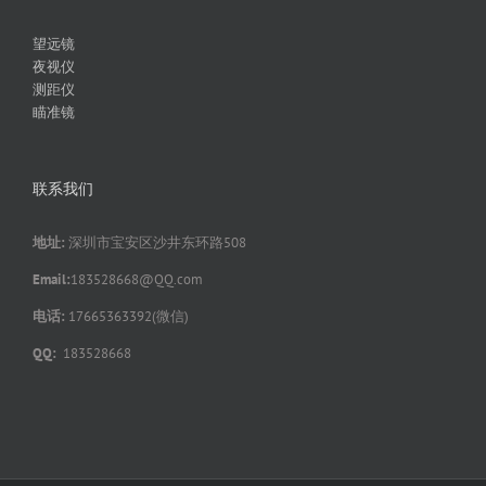
望远镜
夜视仪
测距仪
瞄准镜
联系我们
地址:
深圳市宝安区沙井东环路508
Email:
183528668@QQ.com
电话:
17665363392(微信)
QQ:
183528668