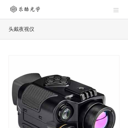
Skip
to
content
头戴夜视仪