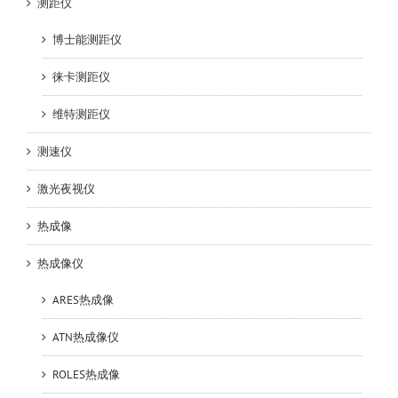
测距仪
博士能测距仪
徕卡测距仪
维特测距仪
测速仪
激光夜视仪
热成像
热成像仪
ARES热成像
ATN热成像仪
ROLES热成像