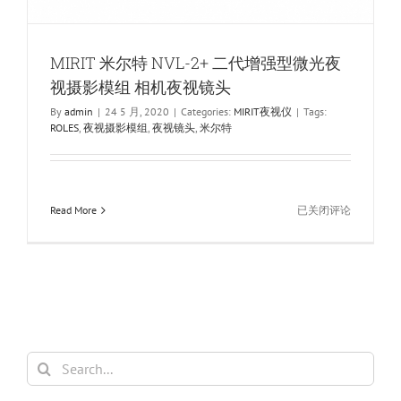
MIRIT 米尔特 NVL-2+ 二代增强型微光夜
视摄影模组 相机夜视镜头
By
admin
|
24 5 月, 2020
|
Categories:
MIRIT夜视仪
|
Tags:
ROLES
,
夜视摄影模组
,
夜视镜头
,
米尔特
MIRIT
Read More
已关闭评论
米
尔
特
NVL-
2+
二
代
增
Search
强
for:
型