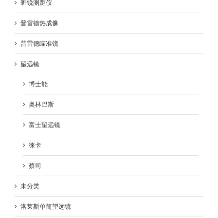
昕锐测距仪
普雷德热成像
普雷德瞄准镜
望远镜
博士能
奥林巴斯
富士望远镜
徕卡
蔡司
未分类
洛莱斯单筒望远镜