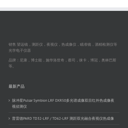
销售 望远镜，测距仪，夜视仪，热成像仪，瞄准镜，酒精检测仪等
光学电子仪器
品牌：尼康，博士能，施华洛世奇，蔡司，徕卡，博冠，奥林巴斯
等。
最新产品
脉冲星Pulsar Symbion LRF DXR50多光谱成像双目红外热成像夜
视侦测仪
普雷德PARD TD32-LRF / TD62-LRF 测距双光融合夜视仪热成像