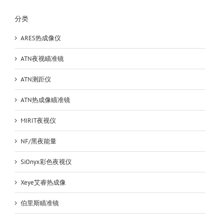
微
光
分类
夜
视
ARES热成像仪
摄
影
ATN夜视瞄准镜
模
组
ATN测距仪
相
机
ATN热成像瞄准镜
夜
视
MIRIT夜视仪
镜
头
NF/黑夜能量
SiOnyx彩色夜视仪
Xeye艾睿热成像
伯里斯瞄准镜