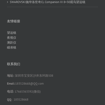
SWAROVSKI施华洛世奇CL Companion III 8×30观鸟望远镜
友情链接
望远镜
夜视仪
测距仪
瞄准镜
联系我们
地址:
深圳市宝安区沙井东环路508
Email:
183528668@QQ.com
电话:
17665363392(微信)
QQ:
183528668