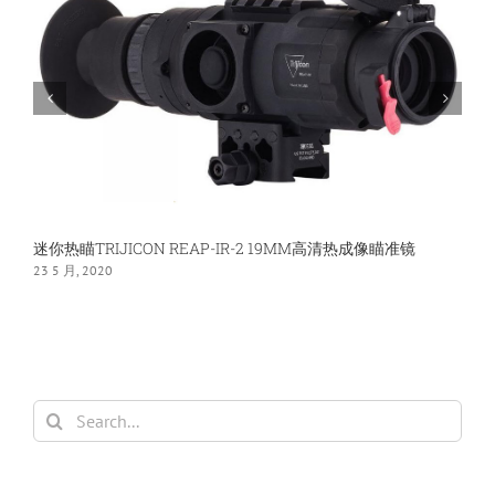
60MM
高
清
热
瞄
迷你热瞄TRIJICON REAP-IR-2 19MM高清热成像瞄准镜
热
23 5 月, 2020
2
Search
for: