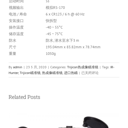
启动时间
5s
视频输出
模拟RS-170
电池 / 寿命
6 x CR123 / 6 h @ 60 Hz
安装接口
快拆型
操作温度
-40 ~ 55°C
储存温度
-45 ~ 75°C
防水
防水, 潜水至水下3 m
尺寸
193.04mm x 83.82mm x 78.74mm
重量
1050g
By
admin
|
23 5 月, 2020
|
Categories:
Trijicon热成像瞄准镜
|
Tags:
IR-
美
Hunter
,
Trijicon瞄准镜
,
热成像瞄准镜
,
进口热瞄
|
已关闭评论
国
原
装
进
Related Posts
口
TRIJICON
IR-
HUNTER
MK3