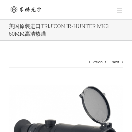
Skip
to
content
美国原装进口TRIJICON IR-HUNTER MK3
60MM高清热瞄
Previous
Next
View
Larger
Image