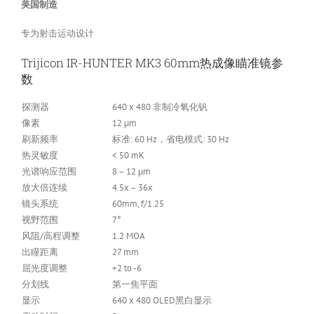
美国制造
专为射击运动设计
Trijicon IR-HUNTER MK3 60mm热成像瞄准镜参
数
探测器
640 x 480 非制冷氧化钒
像素
12 µm
刷新频率
标准: 60 Hz，省电模式: 30 Hz
热灵敏度
< 50 mK
光谱响应范围
8 – 12 µm
放大倍连续
4.5x – 36x
镜头系统
60mm, f/1.25
视野范围
7°
风阻/高程调整
1.2 MOA
出瞳距离
27 mm
屈光度调整
+2 to -6
分划线
第一焦平面
显示
640 x 480 OLED黑白显示