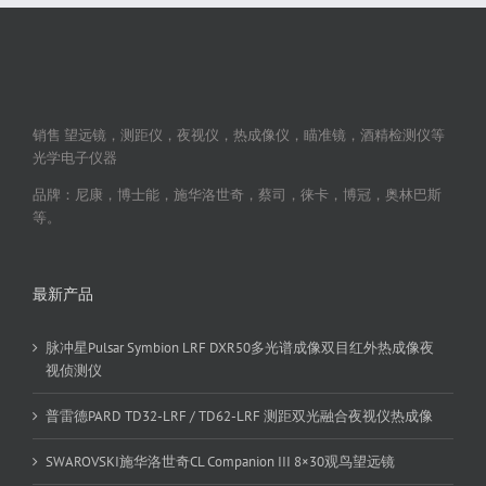
销售 望远镜，测距仪，夜视仪，热成像仪，瞄准镜，酒精检测仪等
光学电子仪器
品牌：尼康，博士能，施华洛世奇，蔡司，徕卡，博冠，奥林巴斯
等。
最新产品
脉冲星Pulsar Symbion LRF DXR50多光谱成像双目红外热成像夜
视侦测仪
普雷德PARD TD32-LRF / TD62-LRF 测距双光融合夜视仪热成像
SWAROVSKI施华洛世奇CL Companion III 8×30观鸟望远镜