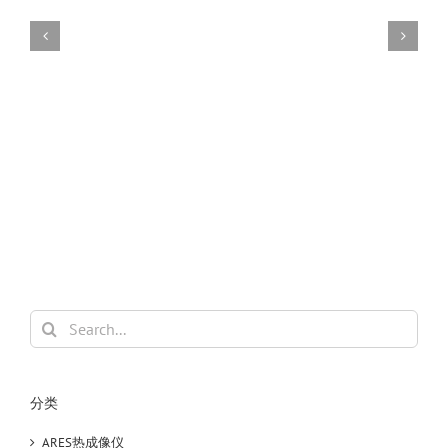
色
B
1
Search
for:
分类
ARES热成像仪