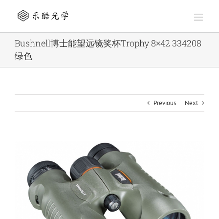
Skip
to
content
Bushnell博士能望远镜奖杯Trophy 8×42 334208
绿色
Previous
Next
View
Larger
Image