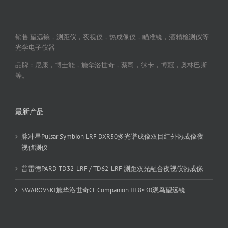
销售 望远镜，测距仪，夜视仪，热成像仪，瞄准镜，酒精检测仪等
光学电子仪器
品牌：尼康，博士能，施华洛世奇，蔡司，徕卡，博冠，奥林巴斯
等。
最新产品
脉冲星Pulsar Symbion LRF DXR50多光谱成像双目红外热成像夜
视侦测仪
普雷德PARD TD32-LRF / TD62-LRF 测距双光融合夜视仪热成像
SWAROVSKI施华洛世奇CL Companion III 8×30观鸟望远镜