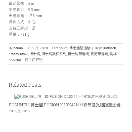
最近聚焦：3 m
出瞳直径：5.3 mm
出瞳距离：17.5 mm
调焦方式：中心
支持三脚架：是
重量：731 g
By
admin
|
31 5 月, 2020
|
Categories:
博士能望远镜
|
Tags:
Bushnell
,
Trophy 8x42
,
博士能
,
博士能奖杯系列
,
博士能望远镜
,
双筒望远镜
,
奖杯
Bushnell
334208
|
已关闭评论
博
士
能
望
Related Posts
远
镜
奖
BUSHNELL博士能 FUSION X 10X42MM双筒激光测距望远镜
杯
20 2 月, 2023
Trophy
8×42
334208
绿