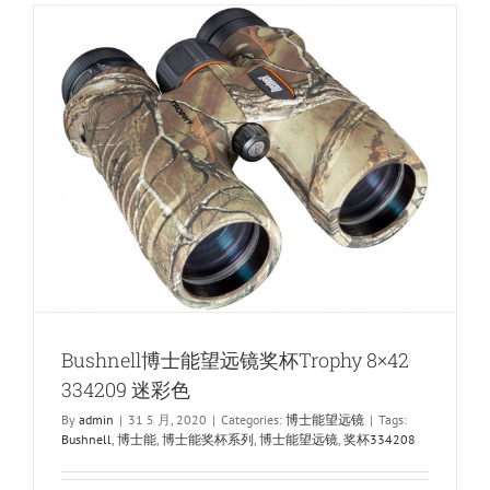
望
远
镜
奖
杯
Trophy
8×42
334208
绿
色
Bushnell博士能望远镜奖杯Trophy 8×42
334209 迷彩色
By
admin
|
31 5 月, 2020
|
Categories:
博士能望远镜
|
Tags:
Bushnell
,
博士能
,
博士能奖杯系列
,
博士能望远镜
,
奖杯334208