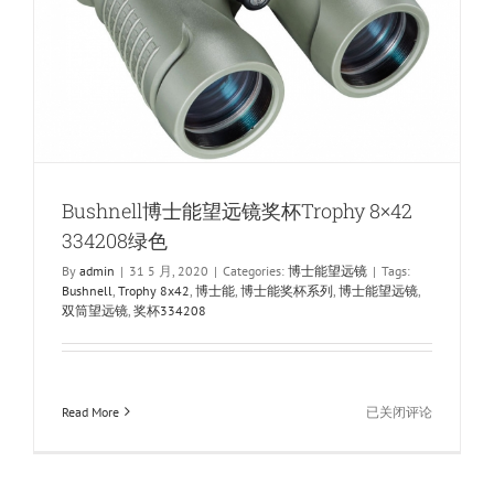
334212
Bushnell博士能望远镜奖杯Trophy 8×42
334208绿色
By
admin
|
31 5 月, 2020
|
Categories:
博士能望远镜
|
Tags:
Bushnell
,
Trophy 8x42
,
博士能
,
博士能奖杯系列
,
博士能望远镜
,
双筒望远镜
,
奖杯334208
Bushnell
Read More
已关闭评论
博
士
能