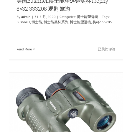
美国Bushnell博士能望远镜奖杯Trophy
8×32 333208 观剧 旅游
By
admin
|
31 5 月, 2020
|
Categories:
博士能望远镜
|
Tags:
Bushnell
,
博士能
,
博士能奖杯系列
,
博士能望远镜
,
奖杯333205
美
Read More
已关闭评论
国
Bushnell
博
士
能
望
远
镜
奖
杯
Trophy
8×32
333208
观