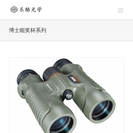
Skip
to
content
博士能奖杯系列