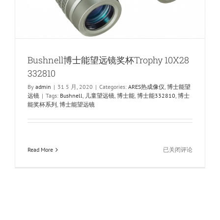
剧
旅
游
Bushnell博士能望远镜奖杯Trophy 10X28
332810
By
admin
|
31 5 月, 2020
|
Categories:
ARES热成像仪
,
博士能望
远镜
|
Tags:
Bushnell
,
儿童望远镜
,
博士能
,
博士能332810
,
博士
能奖杯系列
,
博士能望远镜
Bushnell
Read More
已关闭评论
博
士
能
望
远
镜
奖