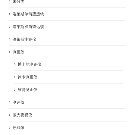
未分类
洛莱斯单筒望远镜
洛莱斯双筒望远镜
洛莱斯测距仪
测距仪
博士能测距仪
徕卡测距仪
维特测距仪
测速仪
激光夜视仪
热成像