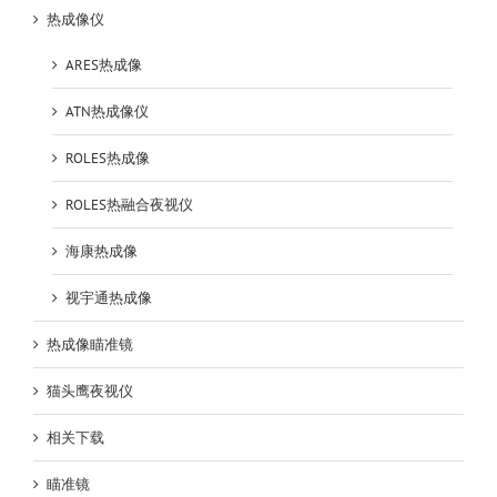
热成像仪
ARES热成像
ATN热成像仪
ROLES热成像
ROLES热融合夜视仪
海康热成像
视宇通热成像
热成像瞄准镜
猫头鹰夜视仪
相关下载
瞄准镜