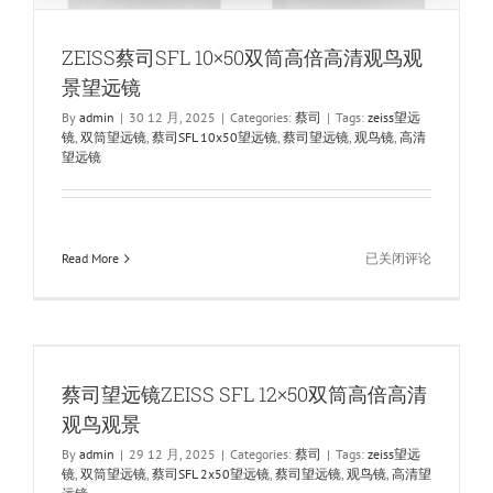
ZEISS蔡司SFL 10×50双筒高倍高清观鸟观
景望远镜
By
admin
|
30 12 月, 2025
|
Categories:
蔡司
|
Tags:
zeiss望远
镜
,
双筒望远镜
,
蔡司SFL 10x50望远镜
,
蔡司望远镜
,
观鸟镜
,
高清
望远镜
ZEISS
Read More
已关闭评论
蔡
司
SFL
10×50
双
蔡司望远镜ZEISS SFL 12×50双筒高倍高清
筒
高
观鸟观景
倍
By
admin
|
29 12 月, 2025
|
Categories:
蔡司
|
Tags:
zeiss望远
高
镜
,
双筒望远镜
,
蔡司SFL 2x50望远镜
,
蔡司望远镜
,
观鸟镜
,
高清望
清