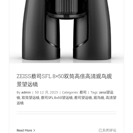
观
鸟
镜
望
远
镜
ZEISS蔡司SFL 8×50双筒高倍高清观鸟观
景望远镜
By
admin
|
30 12 月, 2025
|
Categories:
蔡司
|
Tags:
zeiss望远
镜
,
双筒望远镜
,
蔡司SFL 8x50望远镜
,
蔡司望远镜
,
观鸟镜
,
高清望
远镜
ZEISS
Read More
已关闭评论