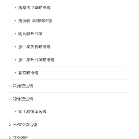
施华洛世奇瞄准镜
施密特-本德瞄准镜
朗高特热成像
脉冲星夜视瞄准镜
脉冲星热成像瞄准镜
霍克瞄准镜
科娃望远镜
稳像望远镜
富士稳像望远镜
米尔特望远镜
红外相机