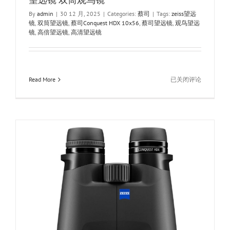
By
admin
|
30 12 月, 2025
|
Categories:
蔡司
|
Tags:
zeiss望远
镜
,
双筒望远镜
,
蔡司Conquest HDX 10x56
,
蔡司望远镜
,
观鸟望远
镜
,
高倍望远镜
,
高清望远镜
ZEISS
Read More
已关闭评论
蔡
司
Conquest
HDX
10×56
高
倍
高
清
望
远
镜
双
筒
筒