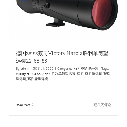
望
远
镜
23-
70×95
德国zeiss蔡司Victory Harpia胜利单筒望
远镜22-65×85
By
admin
|
30 5 月, 2020
|
Categories:
蔡司单筒望远镜
|
Tags:
Victory Harpia 85
,
ZEISS
,
胜利单筒望远镜
,
蔡司
,
蔡司望远镜
,
观鸟
望远镜
,
高性能望远镜
德
Read More
已关闭评论
国
zeiss
蔡