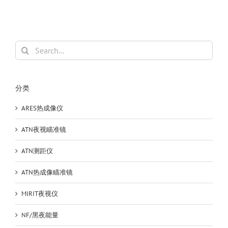
司
Victory
Harpia
胜
利
Search
单
for:
筒
望
远
分类
镜
22-
ARES热成像仪
65×85
ATN夜视瞄准镜
ATN测距仪
ATN热成像瞄准镜
MIRIT夜视仪
NF/黑夜能量