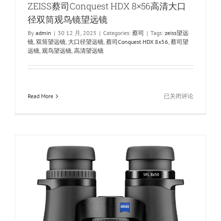
ZEISS蔡司Conquest HDX 8×56高清大口
径双筒观鸟镜望远镜
By
admin
|
30 12 月, 2025
|
Categories:
蔡司
|
Tags:
zeiss望远
镜
,
双筒望远镜
,
大口径望远镜
,
蔡司Conquest HDX 8x56
,
蔡司望
远镜
,
观鸟望远镜
,
高清望远镜
ZEISS
Read More
已关闭评论
蔡
司
Conquest
HDX
8×56
高
清
大
口
径
双
筒