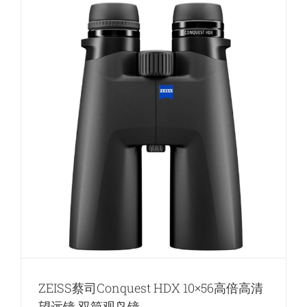
10×42
高
清
便
携
式
望
远
镜
筒
观
鸟
镜
ZEISS蔡司Conquest HDX 10×56高倍高清
望远镜 双筒观鸟镜