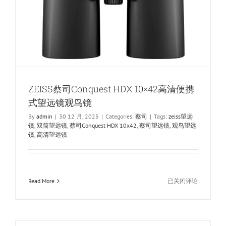
ZEISS蔡司Conquest HDX 10×42高清便携
式望远镜观鸟镜
By
admin
|
30 12 月, 2025
|
Categories:
蔡司
|
Tags:
zeiss望远
镜
,
双筒望远镜
,
蔡司Conquest HDX 10x42
,
蔡司望远镜
,
观鸟望远
镜
,
高清望远镜
ZEISS
Read More
已关闭评论
蔡
司
Conquest
HDX