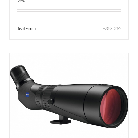
远镜
观
鸟
观
景
望
蔡
Read More
已关闭评论
远
司
镜
望
远
镜
ZEISS
SFL
12×50
双
筒
高
倍
高
清
观
鸟
观
景