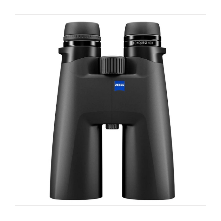
Conquest
HDX
15×56
高
倍
高
清
望
远
镜
双
筒
观
鸟
镜