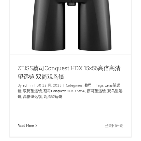
观
鸟
镜
ZEISS蔡司Conquest HDX 15×56高倍高清
望远镜 双筒观鸟镜
By
admin
|
30 12 月, 2025
|
Categories:
蔡司
|
Tags:
zeiss望远
镜
,
双筒望远镜
,
蔡司Conquest HDX 15x56
,
蔡司望远镜
,
观鸟望远
镜
,
高倍望远镜
,
高清望远镜
ZEISS
Read More
已关闭评论
蔡
司