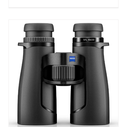
蔡
司
SFL
8×50
双
筒
高
倍
高
清
观
鸟
观
景
望
远
镜