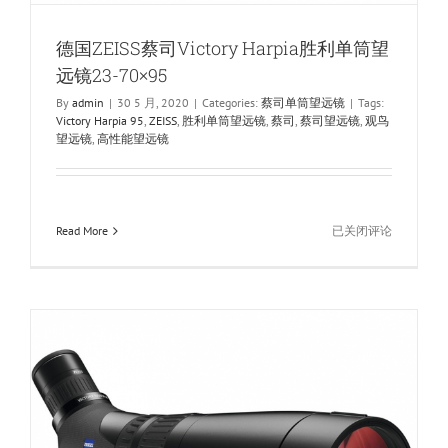
德国ZEISS蔡司Victory Harpia胜利单筒望
远镜23-70×95
By
admin
|
30 5 月, 2020
|
Categories:
蔡司单筒望远镜
|
Tags:
Victory Harpia 95
,
ZEISS
,
胜利单筒望远镜
,
蔡司
,
蔡司望远镜
,
观鸟
望远镜
,
高性能望远镜
德
Read More
已关闭评论
国
ZEISS
蔡
司
Victory
Harpia
胜
利
单
筒