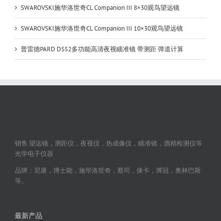
SWAROVSKI施华洛世奇CL Companion III 8×30观鸟望远镜
SWAROVSKI施华洛世奇CL Companion III 10×30观鸟望远镜
普雷德PARD DS52多功能高清夜视瞄准镜 带测距 弹道计算
销售 望远镜，测距仪，夜视仪，热成像仪，瞄准镜，酒精检测仪等
光学电子仪器
品牌：尼康，博士能，施华洛世奇，蔡司，徕卡，博冠，奥林巴斯
等。
最新产品