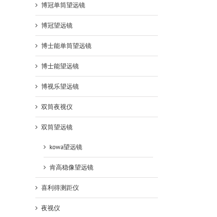
博冠单筒望远镜
博冠望远镜
博士能单筒望远镜
博士能望远镜
博视乐望远镜
双筒夜视仪
双筒望远镜
kowa望远镜
肯高稳像望远镜
喜利得测距仪
夜视仪