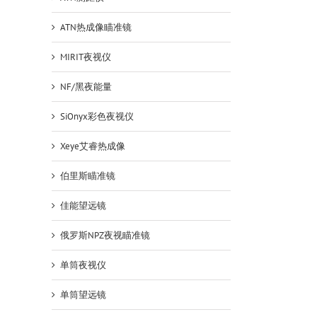
ATN热成像瞄准镜
MIRIT夜视仪
NF/黑夜能量
SiOnyx彩色夜视仪
Xeye艾睿热成像
伯里斯瞄准镜
佳能望远镜
俄罗斯NPZ夜视瞄准镜
单筒夜视仪
单筒望远镜