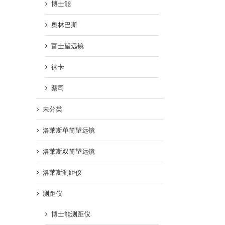
博士能
奥林巴斯
富士望远镜
徕卡
蔡司
未分类
洛莱斯单筒望远镜
洛莱斯双筒望远镜
洛莱斯测距仪
测距仪
博士能测距仪