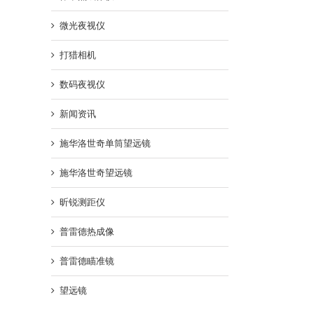
微光夜视仪
打猎相机
数码夜视仪
新闻资讯
施华洛世奇单筒望远镜
施华洛世奇望远镜
昕锐测距仪
普雷德热成像
普雷德瞄准镜
望远镜